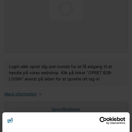
Login eller opret dig som kunde for at få adgang til at
handle på vores webshop. Klik på linket "OPRET B2B-
LOGIN" øverst på siden for at oprette dit log-in.
Mere information
Specifikationer
Nettovægt (gram)
0,00