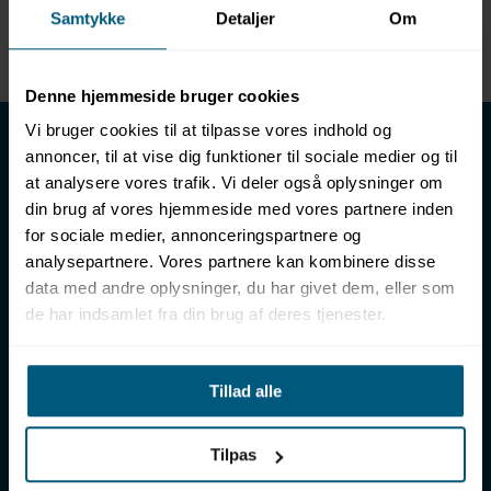
Samtykke
Detaljer
Om
Enhed
METER
Denne hjemmeside bruger cookies
LML SPORT - Alt til vand
Vi bruger cookies til at tilpasse vores indhold og
annoncer, til at vise dig funktioner til sociale medier og til
LML SPORT er en engrosforhandler af alt til vand. Vores
at analysere vores trafik. Vi deler også oplysninger om
sortiment omfatter f.eks. badetøj, svømmeudstyr, udstyr til
din brug af vores hjemmeside med vores partnere inden
vandleg og vandsport, vandbehandling og teknik samt inventar
for sociale medier, annonceringspartnere og
til vådrum, sauna & spa. Vores kunder er bl.a. svømmehaller,
analysepartnere. Vores partnere kan kombinere disse
badelande, friluftsbade, campingpladser, feriecentre,
data med andre oplysninger, du har givet dem, eller som
idrætshaller og skoler. Vælg os som din leverandør, fordi vi har
de har indsamlet fra din brug af deres tjenester.
over 50 års erfaring i branchen og tilbyder den højeste
ekspertise og bedste service.
Sverigesvej 12, 8700 Horsens
Tillad alle
+45 86 93 39 22
info@lml-sport.dk
CVR DK-34604800
Tilpas