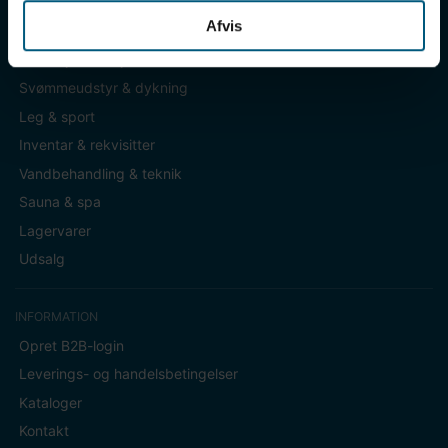
Afvis
KATEGORIER
Badetøj & fodtøj
Svømmeudstyr & dykning
Leg & sport
Inventar & rekvisitter
Vandbehandling & teknik
Sauna & spa
Lagervarer
Udsalg
INFORMATION
Opret B2B-login
Leverings- og handelsbetingelser
Kataloger
Kontakt