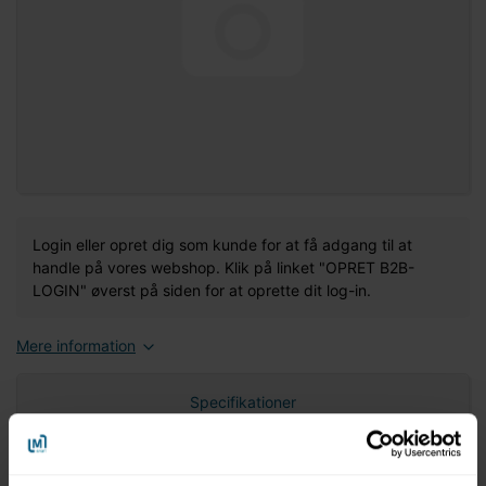
Login eller opret dig som kunde for at få adgang til at
handle på vores webshop. Klik på linket "OPRET B2B-
LOGIN" øverst på siden for at oprette dit log-in.
Mere information
Specifikationer
Nettovægt (gram)
0,00