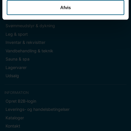
Afvis
KATEGORIER
Badetøj & fodtøj
Svømmeudstyr & dykning
Leg & sport
Inventar & rekvisitter
Vandbehandling & teknik
Sauna & spa
Lagervarer
Udsalg
INFORMATION
Opret B2B-login
Leverings- og handelsbetingelser
Kataloger
Kontakt