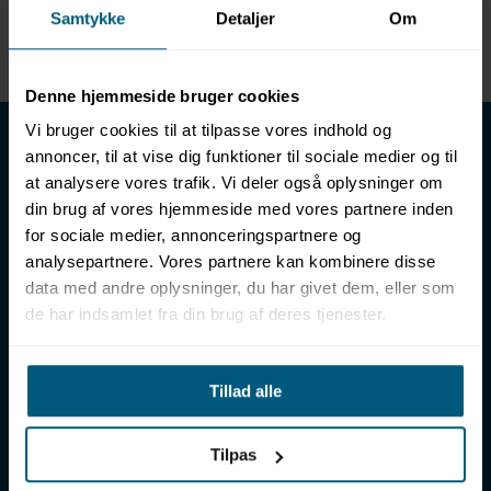
Samtykke
Detaljer
Om
Enhed
METER
Denne hjemmeside bruger cookies
LML SPORT - Alt til vand
Vi bruger cookies til at tilpasse vores indhold og
annoncer, til at vise dig funktioner til sociale medier og til
LML SPORT er en engrosforhandler af alt til vand. Vores
at analysere vores trafik. Vi deler også oplysninger om
sortiment omfatter f.eks. badetøj, svømmeudstyr, udstyr til
din brug af vores hjemmeside med vores partnere inden
vandleg og vandsport, vandbehandling og teknik samt inventar
for sociale medier, annonceringspartnere og
til vådrum, sauna & spa. Vores kunder er bl.a. svømmehaller,
analysepartnere. Vores partnere kan kombinere disse
badelande, friluftsbade, campingpladser, feriecentre,
data med andre oplysninger, du har givet dem, eller som
idrætshaller og skoler. Vælg os som din leverandør, fordi vi har
de har indsamlet fra din brug af deres tjenester.
over 50 års erfaring i branchen og tilbyder den højeste
ekspertise og bedste service.
Sverigesvej 12, 8700 Horsens
Tillad alle
+45 86 93 39 22
info@lml-sport.dk
CVR DK-34604800
Tilpas