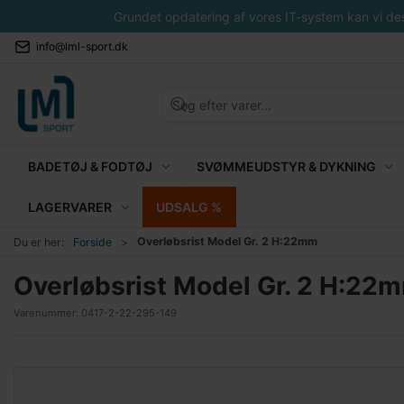
Grundet opdatering af vores IT-system kan vi desvæ
info@lml-sport.dk
BADETØJ & FODTØJ
SVØMMEUDSTYR & DYKNING
LAGERVARER
UDSALG %
Overløbsrist Model Gr. 2 H:22mm
Du er her:
Forside
Overløbsrist Model Gr. 2 H:22
Varenummer:
0417-2-22-295-149