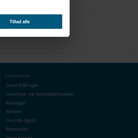
Tillad alle
INFORMATION
Opret B2B-login
Leverings- og handelsbetingelser
Kataloger
Kontakt
Om LML-Sport
Referencer
Vores brands