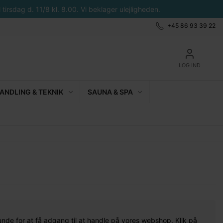
tirsdag d. 11/8 kl. 8.00. Vi beklager ulejligheden.
+45 86 93 39 22
LOG IND
NDLING & TEKNIK
SAUNA & SPA
unde for at få adgang til at handle på vores webshop. Klik på