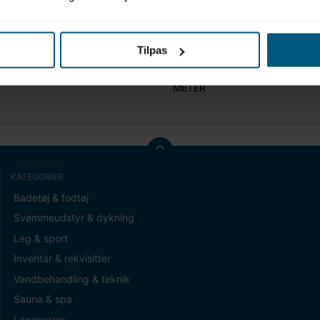
Tilpas
t (gram)
0,00
METER
KATEGORIER
Badetøj & fodtøj
Svømmeudstyr & dykning
Leg & sport
Inventar & rekvisitter
Vandbehandling & teknik
Sauna & spa
Lagervarer