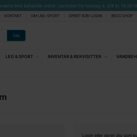
rre ikke behandle ordrer i perioden fra torsdag d. 6/8 kl. 16.00 til 
KONTAKT
OM LML-SPORT
OPRET B2B-LOGIN
BECO SHOP
Søg
LEG & SPORT
INVENTAR & REKVISITTER
VANDBEHA
mm
Login eller opret dig som k