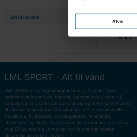
Specifikationer
Afvis
Nettovæg
Enhed
LML SPORT - Alt til vand
LML SPORT er en engrosforhandler af alt til vand. Vores
sortiment omfatter f.eks. badetøj, svømmeudstyr, udstyr til
vandleg og vandsport, vandbehandling og teknik samt inventar
til vådrum, sauna & spa. Vores kunder er bl.a. svømmehaller,
badelande, friluftsbade, campingpladser, feriecentre,
idrætshaller og skoler. Vælg os som din leverandør, fordi vi har
over 50 års erfaring i branchen og tilbyder den højeste
ekspertise og bedste service.