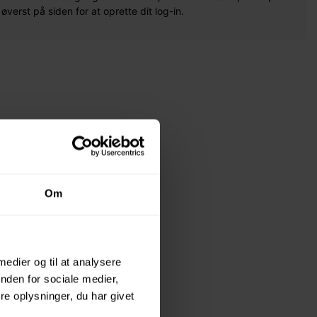
erst på siden for at oprette dit log-in.
Om
 medier og til at analysere
nden for sociale medier,
e oplysninger, du har givet