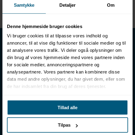
Samtykke
Detaljer
Om
Enhed
METER
Denne hjemmeside bruger cookies
LML SPORT - Alt til vand
Vi bruger cookies til at tilpasse vores indhold og
annoncer, til at vise dig funktioner til sociale medier og til
LML SPORT er en engrosforhandler af alt til vand. Vores
at analysere vores trafik. Vi deler også oplysninger om
sortiment omfatter f.eks. badetøj, svømmeudstyr, udstyr til
din brug af vores hjemmeside med vores partnere inden
vandleg og vandsport, vandbehandling og teknik samt inventar
for sociale medier, annonceringspartnere og
til vådrum, sauna & spa. Vores kunder er bl.a. svømmehaller,
analysepartnere. Vores partnere kan kombinere disse
badelande, friluftsbade, campingpladser, feriecentre,
data med andre oplysninger, du har givet dem, eller som
idrætshaller og skoler. Vælg os som din leverandør, fordi vi har
de har indsamlet fra din brug af deres tjenester.
over 50 års erfaring i branchen og tilbyder den højeste
ekspertise og bedste service.
Sverigesvej 12, 8700 Horsens
Tillad alle
+45 86 93 39 22
info@lml-sport.dk
CVR DK-34604800
Tilpas