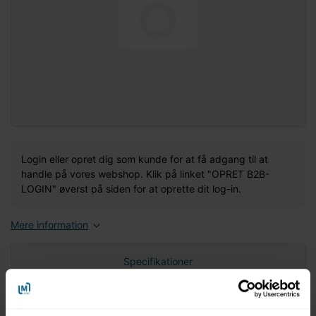
Login eller opret dig som kunde for at få adgang til at
handle på vores webshop. Klik på linket "OPRET B2B-
LOGIN" øverst på siden for at oprette dit log-in.
Mere information
Specifikationer
Nettovægt (gram)
0,00