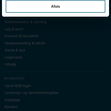
Afvis
KATEGORIER
Badetøj & fodtøj
Svømmeudstyr & dykning
Leg & sport
Inventar & rekvisitter
Vandbehandling & teknik
Sauna & spa
Lagervarer
Udsalg
INFORMATION
Opret B2B-login
Leverings- og handelsbetingelser
Kataloger
Kontakt