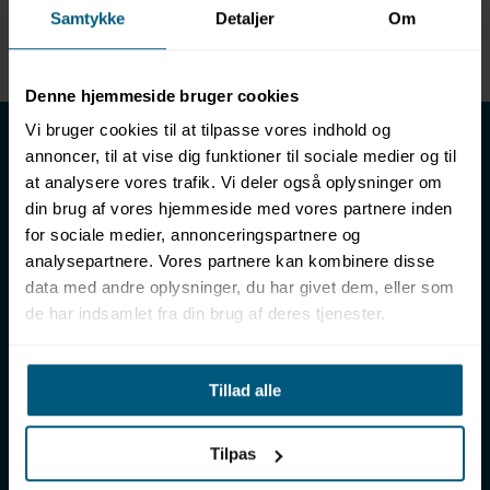
Samtykke
Detaljer
Om
Enhed
METER
Denne hjemmeside bruger cookies
LML SPORT - Alt til vand
Vi bruger cookies til at tilpasse vores indhold og
annoncer, til at vise dig funktioner til sociale medier og til
LML SPORT er en engrosforhandler af alt til vand. Vores
at analysere vores trafik. Vi deler også oplysninger om
sortiment omfatter f.eks. badetøj, svømmeudstyr, udstyr til
din brug af vores hjemmeside med vores partnere inden
vandleg og vandsport, vandbehandling og teknik samt inventar
for sociale medier, annonceringspartnere og
til vådrum, sauna & spa. Vores kunder er bl.a. svømmehaller,
analysepartnere. Vores partnere kan kombinere disse
badelande, friluftsbade, campingpladser, feriecentre,
data med andre oplysninger, du har givet dem, eller som
idrætshaller og skoler. Vælg os som din leverandør, fordi vi har
de har indsamlet fra din brug af deres tjenester.
over 50 års erfaring i branchen og tilbyder den højeste
ekspertise og bedste service.
Sverigesvej 12, 8700 Horsens
Tillad alle
+45 86 93 39 22
info@lml-sport.dk
CVR DK-34604800
Tilpas