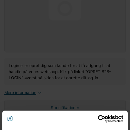
Login eller opret dig som kunde for at få adgang til at
handle på vores webshop. Klik på linket "OPRET B2B-
LOGIN" øverst på siden for at oprette dit log-in.
Mere information
Specifikationer
Nettovægt (gram)
0,00