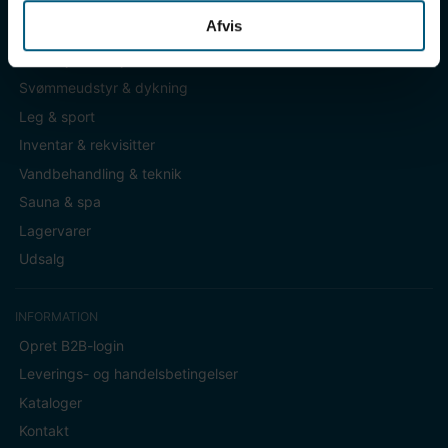
Afvis
KATEGORIER
Badetøj & fodtøj
Svømmeudstyr & dykning
Leg & sport
Inventar & rekvisitter
Vandbehandling & teknik
Sauna & spa
Lagervarer
Udsalg
INFORMATION
Opret B2B-login
Leverings- og handelsbetingelser
Kataloger
Kontakt