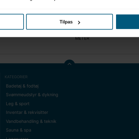
Tilpas
t (gram)
0,00
METER
KATEGORIER
Badetøj & fodtøj
Svømmeudstyr & dykning
Leg & sport
Inventar & rekvisitter
Vandbehandling & teknik
Sauna & spa
Lagervarer