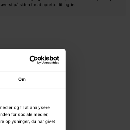
erst på siden for at oprette dit log-in.
Om
 medier og til at analysere
nden for sociale medier,
e oplysninger, du har givet