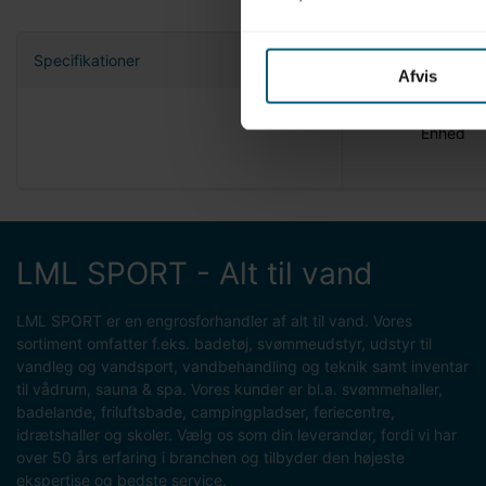
Specifikationer
Afvis
Nettovæg
Enhed
LML SPORT - Alt til vand
LML SPORT er en engrosforhandler af alt til vand. Vores
sortiment omfatter f.eks. badetøj, svømmeudstyr, udstyr til
vandleg og vandsport, vandbehandling og teknik samt inventar
til vådrum, sauna & spa. Vores kunder er bl.a. svømmehaller,
badelande, friluftsbade, campingpladser, feriecentre,
idrætshaller og skoler. Vælg os som din leverandør, fordi vi har
over 50 års erfaring i branchen og tilbyder den højeste
ekspertise og bedste service.