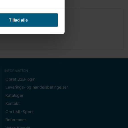
Tillad alle
INFORMATION
Opret B2B-login
Leverings- og handelsbetingelser
Kataloger
Kontakt
Om LML-Sport
Referencer
Vores brands