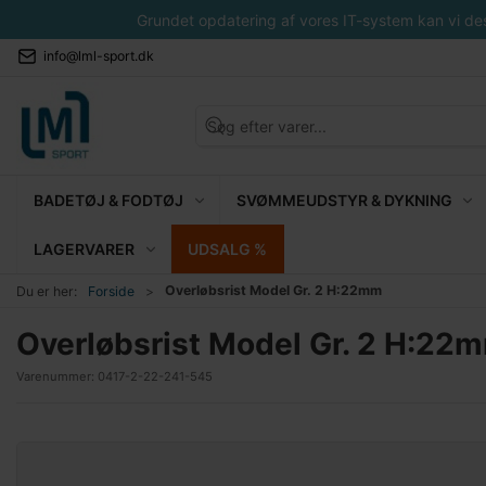
Grundet opdatering af vores IT-system kan vi desvæ
info@lml-sport.dk
BADETØJ & FODTØJ
SVØMMEUDSTYR & DYKNING
LAGERVARER
UDSALG %
Overløbsrist Model Gr. 2 H:22mm
Du er her:
Forside
Overløbsrist Model Gr. 2 H:22
Varenummer:
0417-2-22-241-545