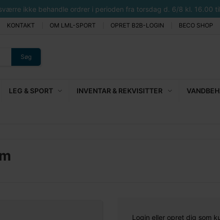
rre ikke behandle ordrer i perioden fra torsdag d. 6/8 kl. 16.00 til 
KONTAKT
OM LML-SPORT
OPRET B2B-LOGIN
BECO SHOP
Søg
LEG & SPORT
INVENTAR & REKVISITTER
VANDBEHA
mm
Login eller opret dig som k