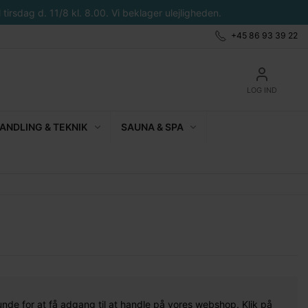
tirsdag d. 11/8 kl. 8.00. Vi beklager ulejligheden.
+45 86 93 39 22
LOG IND
NDLING & TEKNIK
SAUNA & SPA
unde for at få adgang til at handle på vores webshop. Klik på