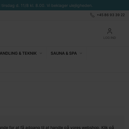
tirsdag d. 11/8 kl. 8.00. Vi beklager ulejligheden.
+45 86 93 39 22
LOG IND
NDLING & TEKNIK
SAUNA & SPA
unde for at få adgang til at handle på vores webshop. Klik på