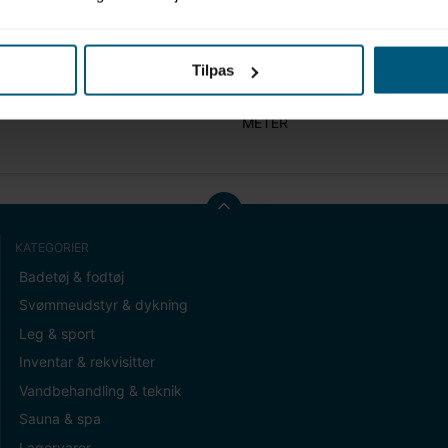
Tilpas
t (gram)
0,00
METER
KATEGORIER
Badetøj & fodtøj
Svømmeudstyr & dykning
Leg & sport
Inventar & rekvisitter
Vandbehandling & teknik
Sauna & spa
Lagervarer