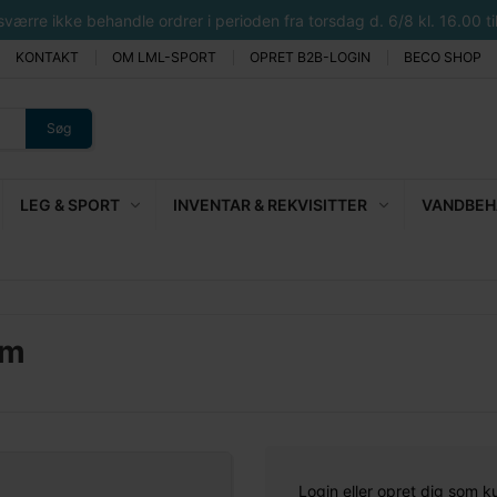
rre ikke behandle ordrer i perioden fra torsdag d. 6/8 kl. 16.00 til 
KONTAKT
OM LML-SPORT
OPRET B2B-LOGIN
BECO SHOP
Søg
LEG & SPORT
INVENTAR & REKVISITTER
VANDBEHA
mm
Login eller opret dig som k