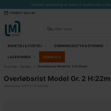
Grundet opdatering af vores IT-system kan vi desvæ
info@lml-sport.dk
BADETØJ & FODTØJ
SVØMMEUDSTYR & DYKNING
LAGERVARER
UDSALG %
Overløbsrist Model Gr. 2 H:22mm
Du er her:
Forside
Overløbsrist Model Gr. 2 H:22
Varenummer:
0417-2-22-241-535