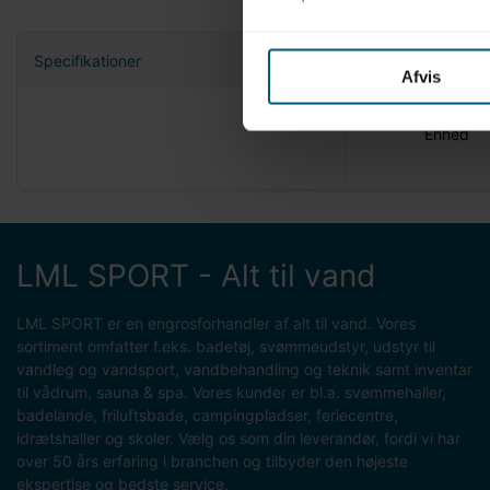
Specifikationer
Afvis
Nettovæg
Enhed
LML SPORT - Alt til vand
LML SPORT er en engrosforhandler af alt til vand. Vores
sortiment omfatter f.eks. badetøj, svømmeudstyr, udstyr til
vandleg og vandsport, vandbehandling og teknik samt inventar
til vådrum, sauna & spa. Vores kunder er bl.a. svømmehaller,
badelande, friluftsbade, campingpladser, feriecentre,
idrætshaller og skoler. Vælg os som din leverandør, fordi vi har
over 50 års erfaring i branchen og tilbyder den højeste
ekspertise og bedste service.