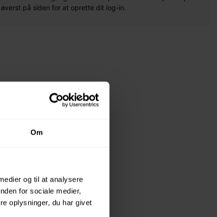
erst på siden for at oprette dit log-in.
Om
 medier og til at analysere
nden for sociale medier,
e oplysninger, du har givet