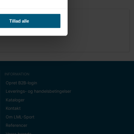
Tillad alle
INFORMATION
Opret B2B-login
Leverings- og handelsbetingelser
Kataloger
Kontakt
Om LML-Sport
Referencer
Vores brands