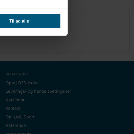
Tillad alle
INFORMATION
Opret B2B-login
Leverings- og handelsbetingelser
Kataloger
Kontakt
Om LML-Sport
Referencer
Vores brands