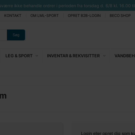
rre ikke behandle ordrer i perioden fra torsdag d. 6/8 kl. 16.00 til 
KONTAKT
OM LML-SPORT
OPRET B2B-LOGIN
BECO SHOP
Søg
LEG & SPORT
INVENTAR & REKVISITTER
VANDBEHA
mm
Login eller opret dig som k