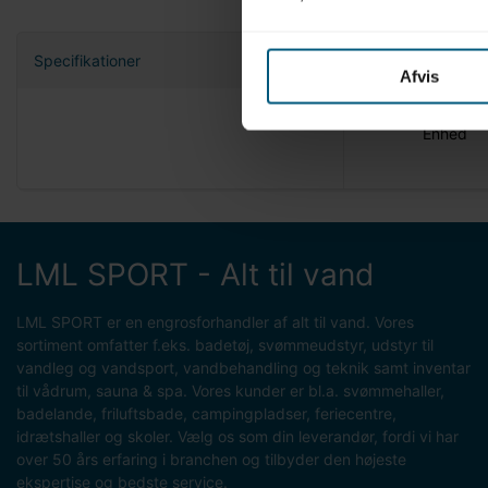
Specifikationer
Afvis
Nettovæg
Enhed
LML SPORT - Alt til vand
LML SPORT er en engrosforhandler af alt til vand. Vores
sortiment omfatter f.eks. badetøj, svømmeudstyr, udstyr til
vandleg og vandsport, vandbehandling og teknik samt inventar
til vådrum, sauna & spa. Vores kunder er bl.a. svømmehaller,
badelande, friluftsbade, campingpladser, feriecentre,
idrætshaller og skoler. Vælg os som din leverandør, fordi vi har
over 50 års erfaring i branchen og tilbyder den højeste
ekspertise og bedste service.