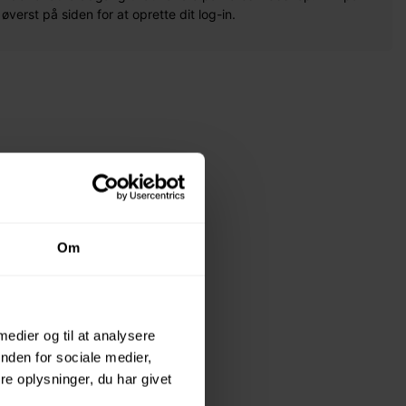
erst på siden for at oprette dit log-in.
Om
 medier og til at analysere
nden for sociale medier,
e oplysninger, du har givet