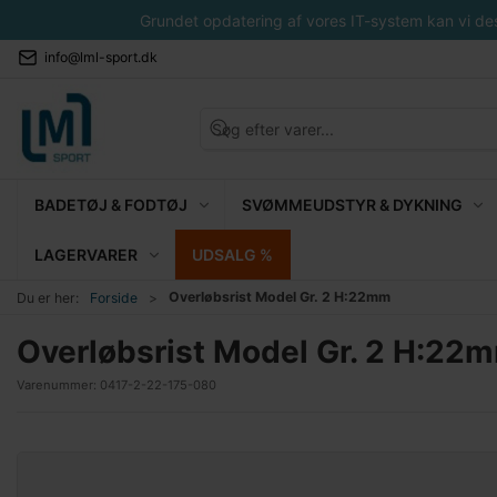
Grundet opdatering af vores IT-system kan vi desvæ
info@lml-sport.dk
BADETØJ & FODTØJ
SVØMMEUDSTYR & DYKNING
LAGERVARER
UDSALG %
Overløbsrist Model Gr. 2 H:22mm
Du er her:
Forside
Overløbsrist Model Gr. 2 H:22
Varenummer:
0417-2-22-175-080