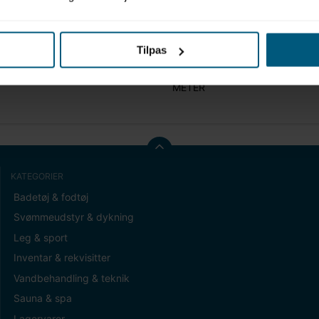
Tilpas
t (gram)
0,00
METER
KATEGORIER
Badetøj & fodtøj
Svømmeudstyr & dykning
Leg & sport
Inventar & rekvisitter
Vandbehandling & teknik
Sauna & spa
Lagervarer