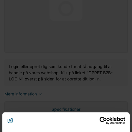
Login eller opret dig som kunde for at få adgang til at
handle på vores webshop. Klik på linket "OPRET B2B-
LOGIN" øverst på siden for at oprette dit log-in.
Mere information
Specifikationer
Nettovægt (gram)
0,00