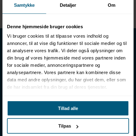
Samtykke
Detaljer
Om
Enhed
METER
Denne hjemmeside bruger cookies
LML SPORT - Alt til vand
Vi bruger cookies til at tilpasse vores indhold og
annoncer, til at vise dig funktioner til sociale medier og til
LML SPORT er en engrosforhandler af alt til vand. Vores
at analysere vores trafik. Vi deler også oplysninger om
sortiment omfatter f.eks. badetøj, svømmeudstyr, udstyr til
din brug af vores hjemmeside med vores partnere inden
vandleg og vandsport, vandbehandling og teknik samt inventar
for sociale medier, annonceringspartnere og
til vådrum, sauna & spa. Vores kunder er bl.a. svømmehaller,
analysepartnere. Vores partnere kan kombinere disse
badelande, friluftsbade, campingpladser, feriecentre,
data med andre oplysninger, du har givet dem, eller som
idrætshaller og skoler. Vælg os som din leverandør, fordi vi har
de har indsamlet fra din brug af deres tjenester.
over 50 års erfaring i branchen og tilbyder den højeste
ekspertise og bedste service.
Sverigesvej 12, 8700 Horsens
Tillad alle
+45 86 93 39 22
info@lml-sport.dk
CVR DK-34604800
Tilpas