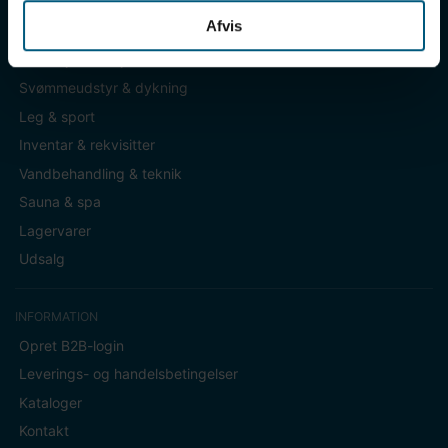
Afvis
KATEGORIER
Badetøj & fodtøj
Svømmeudstyr & dykning
Leg & sport
Inventar & rekvisitter
Vandbehandling & teknik
Sauna & spa
Lagervarer
Udsalg
INFORMATION
Opret B2B-login
Leverings- og handelsbetingelser
Kataloger
Kontakt