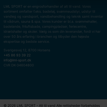
LML SPORT er en engrosforhandler af alt til vand. Vores
sortiment omfatter f.eks. badetøj, svømmeudstyr, udstyr til
vandleg og vandsport, vandbehandling og teknik samt inventar
til vådrum, sauna & spa. Vores kunder er bl.a. svømmehaller,
badelande, friluftsbade, campingpladser, feriecentre,
idrætshaller og skoler. Vælg os som din leverandør, fordi vi har
over 50 års erfaring i branchen og tilbyder den højeste
ekspertise og bedste service.
Sverigesvej 12, 8700 Horsens
+45 86 93 39 22
info@lml-sport.dk
CVR DK-34604800
© 2026 LML SPORT - Alt til vand Alle rettigheder forbeholdes