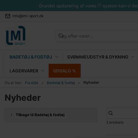
Grundet opdatering af vores IT-system kan vi desvæ
info@lml-sport.dk
BADETØJ & FODTØJ
SVØMMEUDSTYR & DYKNING
LAGERVARER
UDSALG %
Nyheder
Du er her:
Forside
Badetøj & fodtøj
Nyheder
Tilbage til Badetøj & fodtøj
2 products