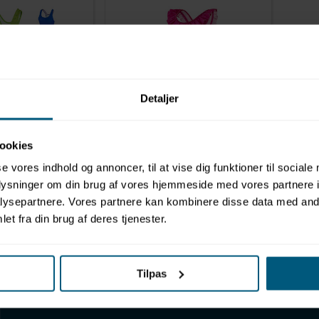
Detaljer
NYHED
0204842
 kvinder |
Badedragt til piger | Pink med
ookies
ts | BECO
flæser | BECO
se vores indhold og annoncer, til at vise dig funktioner til sociale
oplysninger om din brug af vores hjemmeside med vores partnere i
ysepartnere. Vores partnere kan kombinere disse data med andr
Viser 1 til 2 af 2
20
et fra din brug af deres tjenester.
Tilpas
KATEGORIER