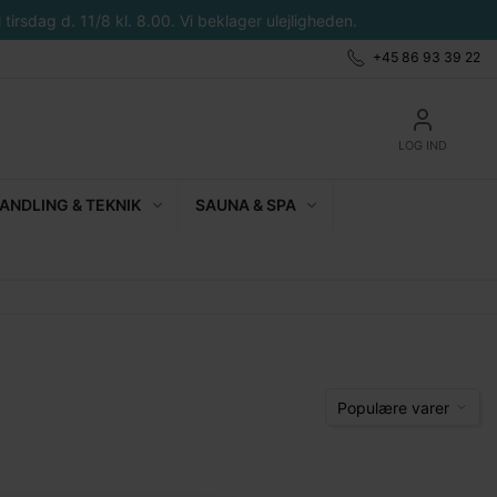
tirsdag d. 11/8 kl. 8.00. Vi beklager ulejligheden.
+45 86 93 39 22
LOG IND
NDLING & TEKNIK
SAUNA & SPA
Populære varer