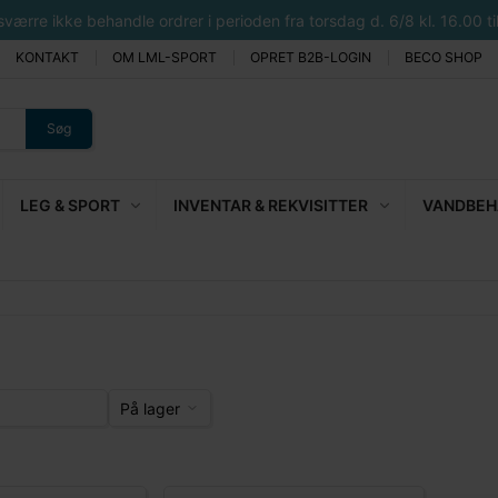
rre ikke behandle ordrer i perioden fra torsdag d. 6/8 kl. 16.00 til 
KONTAKT
OM LML-SPORT
OPRET B2B-LOGIN
BECO SHOP
Søg
LEG & SPORT
INVENTAR & REKVISITTER
VANDBEHA
På lager