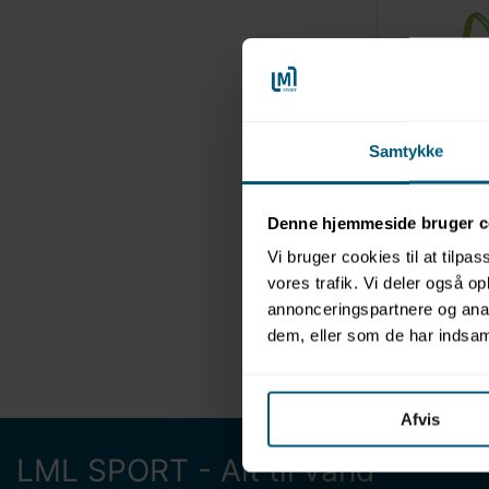
Samtykke
NYHED
0204386
Badedragt til
Denne hjemmeside bruger c
Gradiant Do
Vi bruger cookies til at tilpas
vores trafik. Vi deler også 
annonceringspartnere og anal
dem, eller som de har indsaml
Afvis
LML SPORT - Alt til vand