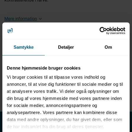
Mere information
Information
Specifikationer
Samtykke
Detaljer
Om
Produktbeskrivelse
Model: Sauna hygroterm 130 mm - Classic
Denne hjemmeside bruger cookies
Kombineret præcisions måleenhed
Sauna hygro-/termometer
Vi bruger cookies til at tilpasse vores indhold og
Måleområde: Hygrometer 0 - 60 % relativ fugtighed,
annoncer, til at vise dig funktioner til sociale medier og til
termometer 30 - 120 C.
at analysere vores trafik. Vi deler også oplysninger om
Sauna måleområderne er kontrasterede i farve
din brug af vores hjemmeside med vores partnere inden
for sociale medier, annonceringspartnere og
analysepartnere. Vores partnere kan kombinere disse
LML SPORT - Alt til vand
data med andre oplysninger, du har givet dem, eller som
de har indsamlet fra din brug af deres tjenester.