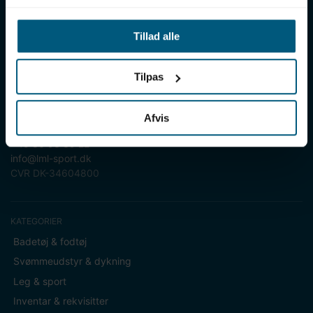
LML SPORT er en engrosforhandler af alt til vand. Vores
sortiment omfatter f.eks. badetøj, svømmeudstyr, udstyr til
vandleg og vandsport, vandbehandling og teknik samt inventar
Tillad alle
til vådrum, sauna & spa. Vores kunder er bl.a. svømmehaller,
badelande, friluftsbade, campingpladser, feriecentre,
idrætshaller og skoler. Vælg os som din leverandør, fordi vi har
Tilpas
over 50 års erfaring i branchen og tilbyder den højeste
ekspertise og bedste service.
Afvis
Sverigesvej 12, 8700 Horsens
+45 86 93 39 22
info@lml-sport.dk
CVR DK-34604800
KATEGORIER
Badetøj & fodtøj
Svømmeudstyr & dykning
Leg & sport
Inventar & rekvisitter