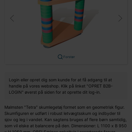
Forstør
Login eller opret dig som kunde for at få adgang til at
handle på vores webshop. Klik på linket "OPRET B2B-
LOGIN" øverst på siden for at oprette dit log-in.
Malmsten "Tetra" skumlegetøj formet som en geometrisk figur.
Skumfiguren er udført i robust letvægtsskum og indbyder til
sjov og leg i vandet. Kan sagtens bruges af flere børn samtidig,
som vil elske at balancere på den. Dimensioner: L 1100 x B 950
x H 1050 mm. OBS! Sælges enkeltvis i assorterede farver.