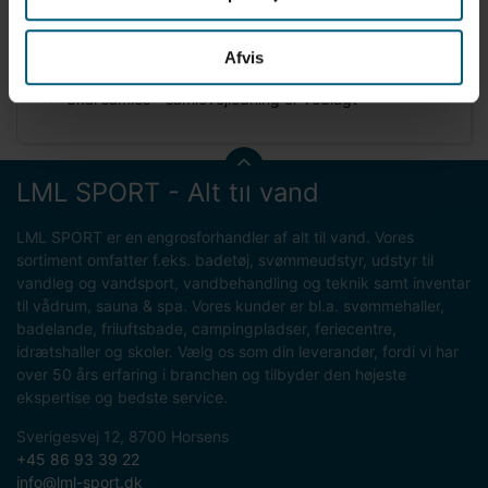
Blødt mod huden
Robust og vedligeholdelsesfrit
Sælges enkeltvis
Afvis
Assorterede farver
Skal samles - samlevejledning er vedlagt
LML SPORT - Alt til vand
LML SPORT er en engrosforhandler af alt til vand. Vores
sortiment omfatter f.eks. badetøj, svømmeudstyr, udstyr til
vandleg og vandsport, vandbehandling og teknik samt inventar
til vådrum, sauna & spa. Vores kunder er bl.a. svømmehaller,
badelande, friluftsbade, campingpladser, feriecentre,
idrætshaller og skoler. Vælg os som din leverandør, fordi vi har
over 50 års erfaring i branchen og tilbyder den højeste
ekspertise og bedste service.
Sverigesvej 12, 8700 Horsens
+45 86 93 39 22
info@lml-sport.dk