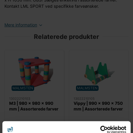
Kontakt LML SPORT ved specifikke farveønsker.
Mere information
Relaterede produkter
MALMSTEN
MALMSTEN
13022210103
13022210105
M3 | 980 x 980 x 990
Vippy | 990 x 990 x 750
mm | Assorterede farver
mm | Assorterede farver
| Malmsten
| Malmsten