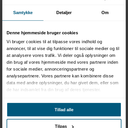
Samtykke
Detaljer
Om
Denne hjemmeside bruger cookies
Vi bruger cookies til at tilpasse vores indhold og
Information
Specifikationer
Dokumenter
annoncer, til at vise dig funktioner til sociale medier og til
at analysere vores trafik. Vi deler også oplysninger om
din brug af vores hjemmeside med vores partnere inden
Produktinformation
for sociale medier, annonceringspartnere og
Mærke: Malmsten
analysepartnere. Vores partnere kan kombinere disse
Serie: Malmsten Pool Toys
data med andre oplysninger, du har givet dem, eller som
Model: Tetra
de har indsamlet fra din brug af deres tjenester.
Varenummer: 2210104
Skumlegetøj til vand
Formet som en geometrisk figur
Tillad alle
Dimensioner: L 1100 x B 950 x H 1050 mm
Materiale: Mikrolen 45 kg/kubikmeter
Letvægtsmateriale - nemt at håndtere
Tilpas