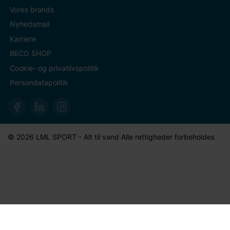
Vores brands
Nyhedsmail
Karriere
BECO SHOP
Cookie- og privatlivspolitik
Persondatapolitik
© 2026 LML SPORT - Alt til vand Alle rettigheder forbeholdes