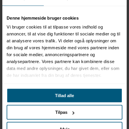
Denne hjemmeside bruger cookies
Vi bruger cookies til at tilpasse vores indhold og
annoncer, til at vise dig funktioner til sociale medier og til
at analysere vores trafik. Vi deler også oplysninger om
Information
Specifikationer
Dokumenter
din brug af vores hjemmeside med vores partnere inden
for sociale medier, annonceringspartnere og
Aquaglide Jungle Jim
analysepartnere. Vores partnere kan kombinere disse
data med andre oplysninger, du har givet dem, eller som
de har indsamlet fra din brug af deres tjenester.
Dimensioner: L 308 x B 311 x H 206 cm
Antal brugere (voksne/børn): 4/4
Maksimal belastning: 363 kg
Minimumsdybde: 1,94 m
Tillad alle
Sikkerhedsafstand: 4,50 m
Vægt: 80,00 kg
Tilpas
Med TRiB: Integreret, solcelledrevet trykmåler, som
gør det nemt at aflæse, om modulet har det rette
lufttryk