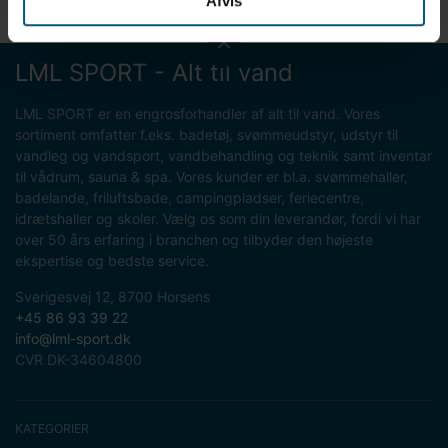
Afvis
LML SPORT - Alt til vand
LML SPORT er en engrosforhandler af alt til vand. Vores
sortiment omfatter f.eks. badetøj, svømmeudstyr, udstyr til
vandleg og vandsport, vandbehandling og teknik samt inventar
til vådrum, sauna & spa. Vores kunder er bl.a. svømmehaller,
badelande, friluftsbade, campingpladser, feriecentre,
idrætshaller og skoler. Vælg os som din leverandør, fordi vi har
over 50 års erfaring i branchen og tilbyder den højeste
ekspertise og bedste service.
Sverigesvej 12, 8700 Horsens
+45 86 93 39 22
info@lml-sport.dk
CVR DK-34604800
KATEGORIER