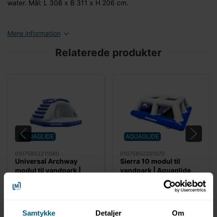
water. Mål: L 308 x B 311 x H 206 cm.
Mere information
Relaterede produkter
AQUAGLIDE
AQUAGLIDE
01075852211060
01075852201070
Universal Archway
Sierra 10 modul til
modul til vandpark |
vandpark | Aquaglide
Aquaglide
Samtykke
Detaljer
Om