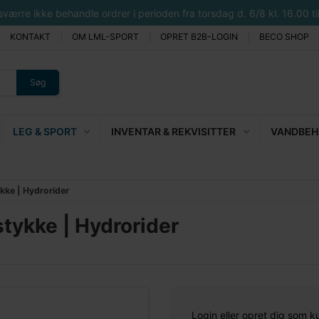
rre ikke behandle ordrer i perioden fra torsdag d. 6/8 kl. 16.00 til 
KONTAKT
OM LML-SPORT
OPRET B2B-LOGIN
BECO SHOP
Søg
LEG & SPORT
INVENTAR & REKVISITTER
VANDBEHA
kke | Hydrorider
tykke | Hydrorider
Login eller opret dig som k