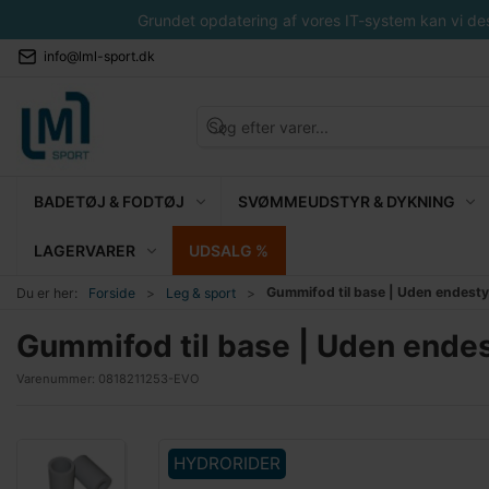
Grundet opdatering af vores IT-system kan vi desvæ
info@lml-sport.dk
BADETØJ & FODTØJ
SVØMMEUDSTYR & DYKNING
LAGERVARER
UDSALG %
Gummifod til base | Uden endesty
Du er her:
Forside
Leg & sport
Gummifod til base | Uden endes
Varenummer:
0818211253-EVO
HYDRORIDER