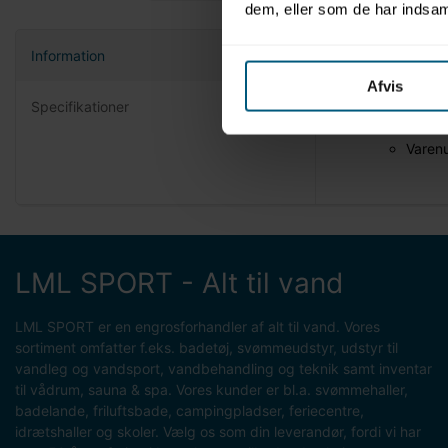
dem, eller som de har indsaml
Information
Produktin
Afvis
Specifikationer
Mærke
Model
Varen
LML SPORT - Alt til vand
LML SPORT er en engrosforhandler af alt til vand. Vores
sortiment omfatter f.eks. badetøj, svømmeudstyr, udstyr til
vandleg og vandsport, vandbehandling og teknik samt inventar
til vådrum, sauna & spa. Vores kunder er bl.a. svømmehaller,
badelande, friluftsbade, campingpladser, feriecentre,
idrætshaller og skoler. Vælg os som din leverandør, fordi vi har