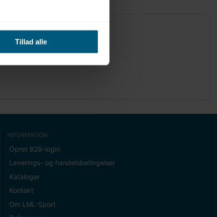
Tillad alle
INFORMATION
Opret B2B-login
Leverings- og handelsbetingelser
Kataloger
Kontakt
Om LML-Sport