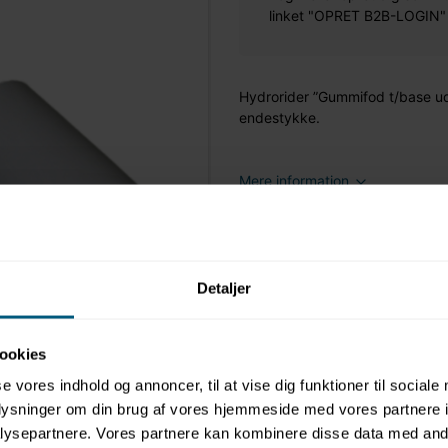
linket "OPRET B2B-LOGIN" øv
Hydrorider ”Gummifod t/base u
endestykke.
Mere information
Detaljer
ookies
se vores indhold og annoncer, til at vise dig funktioner til sociale
oplysninger om din brug af vores hjemmeside med vores partnere i
ysepartnere. Vores partnere kan kombinere disse data med andr