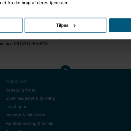
et fra din brug af deres tjenester.
formation
Tilpas
: Hydrorider
: Gummifod t/base uden endestykke
ummer: 0818211253-EVO
KATEGORIER
Badetøj & fodtøj
Svømmeudstyr & dykning
Leg & sport
Inventar & rekvisitter
Vandbehandling & teknik