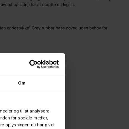
erst på siden for at oprette dit log-in.
den endestykke” Grey rubber base cover, uden behov for
Om
 medier og til at analysere
nden for sociale medier,
e oplysninger, du har givet