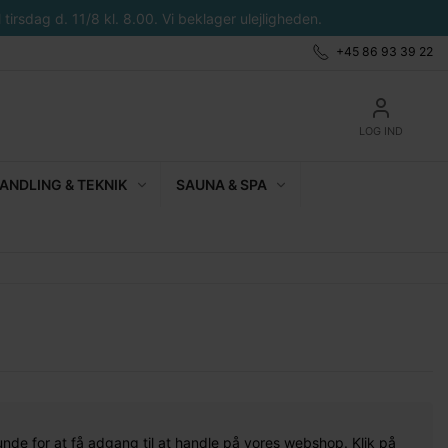
tirsdag d. 11/8 kl. 8.00. Vi beklager ulejligheden.
+45 86 93 39 22
LOG IND
NDLING & TEKNIK
SAUNA & SPA
unde for at få adgang til at handle på vores webshop. Klik på