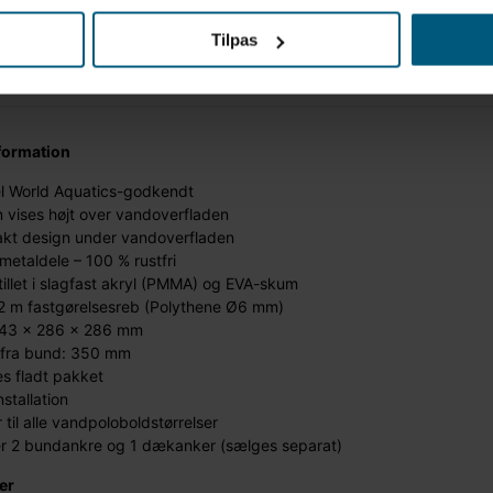
Tilpas
formation
el World Aquatics-godkendt
 vises højt over vandoverfladen
kt design under vandoverfladen
metaldele – 100 % rustfri
illet i slagfast akryl (PMMA) og EVA-skum
22 m fastgørelsesreb (Polythene Ø6 mm)
343 x 286 x 286 mm
 fra bund: 350 mm
s fladt pakket
stallation
 til alle vandpoloboldstørrelser
r 2 bundankre og 1 dækanker (sælges separat)
er