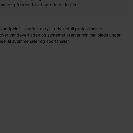
erst på siden for at oprette dit log-in.
andpolo" i slagfast akryl – udviklet til professionelle
t over vandoverfladen og systemet kræver minimal plads under
ideel til svømmehaller og sportshaller.