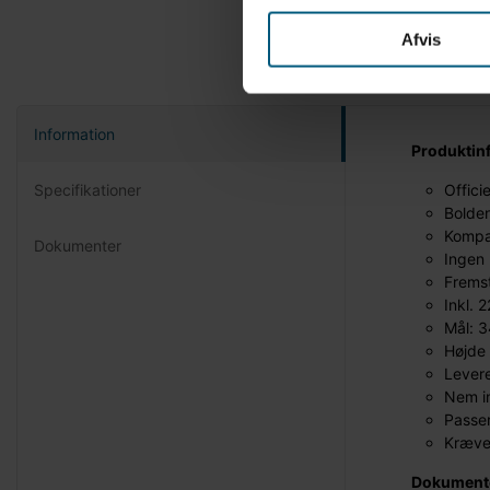
Afvis
Information
Produktin
Specifikationer
Offici
Bolden
Kompa
Dokumenter
Ingen 
Fremst
Inkl. 
Mål: 
Højde
Levere
Nem in
Passer
Kræve
Dokument