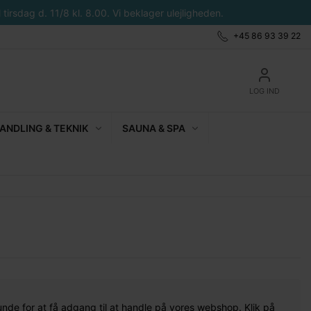
tirsdag d. 11/8 kl. 8.00. Vi beklager ulejligheden.
+45 86 93 39 22
LOG IND
NDLING & TEKNIK
SAUNA & SPA
unde for at få adgang til at handle på vores webshop. Klik på