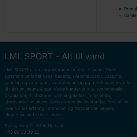
Produk
Samle
LML SPORT - Alt til vand
LML SPORT er en engrosforhandler af alt til vand. Vores
sortiment omfatter f.eks. badetøj, svømmeudstyr, udstyr til
vandleg og vandsport, vandbehandling og teknik samt inventar
til vådrum, sauna & spa. Vores kunder er bl.a. svømmehaller,
badelande, friluftsbade, campingpladser, feriecentre,
idrætshaller og skoler. Vælg os som din leverandør, fordi vi har
over 50 års erfaring i branchen og tilbyder den højeste
ekspertise og bedste service.
Sverigesvej 12, 8700 Horsens
+45 86 93 39 22