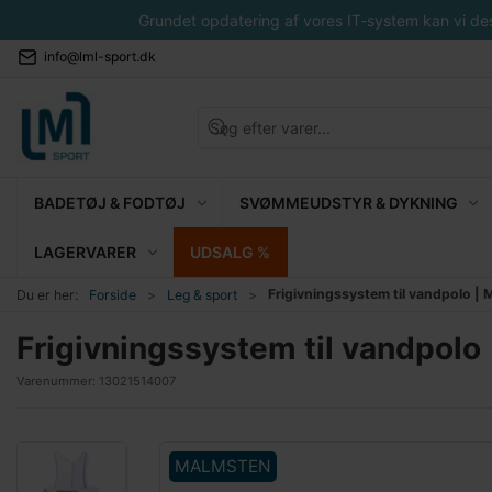
Grundet opdatering af vores IT-system kan vi desvæ
info@lml-sport.dk
BADETØJ & FODTØJ
SVØMMEUDSTYR & DYKNING
LAGERVARER
UDSALG %
Frigivningssystem til vandpolo |
Du er her:
Forside
Leg & sport
Frigivningssystem til vandpolo
Varenummer:
13021514007
MALMSTEN