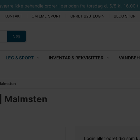
rre ikke behandle ordrer i perioden fra torsdag d. 6/8 kl. 16.00 til 
KONTAKT
OM LML-SPORT
OPRET B2B-LOGIN
BECO SHOP
Søg
LEG & SPORT
INVENTAR & REKVISITTER
VANDBEHA
 Malmsten
 | Malmsten
Login eller opret dig som k