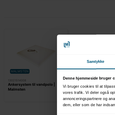
Samtykke
MALMSTEN
Denne hjemmeside bruger c
13021514008
Ankersystem til vandpolo |
Vi bruger cookies til at tilpas
Malmsten
vores trafik. Vi deler også 
annonceringspartnere og anal
dem, eller som de har indsaml