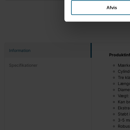
Afvis
Information
Produktin
Specifikationer
Mærke
Cylind
Tre kl
Længd
Diame
Vægt:
Kan br
Ekstra
Støbt 
3-5 mm
Robus