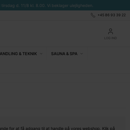
tirsdag d. 11/8 kl. 8.00. Vi beklager ulejligheden.
+45 86 93 39 22
LOG IND
NDLING & TEKNIK
SAUNA & SPA
unde for at få adgang til at handle på vores webshop. Klik på