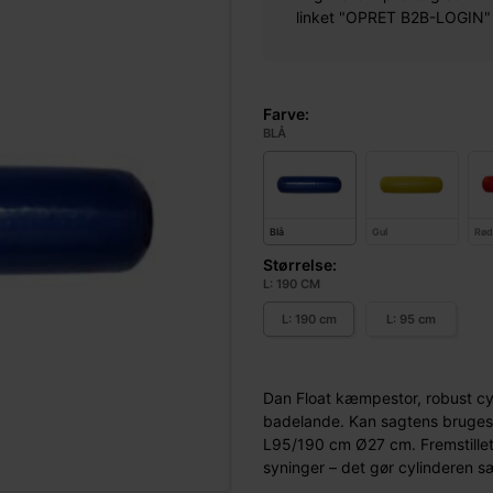
linket "OPRET B2B-LOGIN" øv
Farve:
BLÅ
Blå
Gul
Rø
Størrelse:
L: 190 CM
L: 190 cm
L: 95 cm
Dan Float kæmpestor, robust cyl
badelande. Kan sagtens bruges a
L95/190 cm Ø27 cm. Fremstillet 
syninger – det gør cylinderen sæ