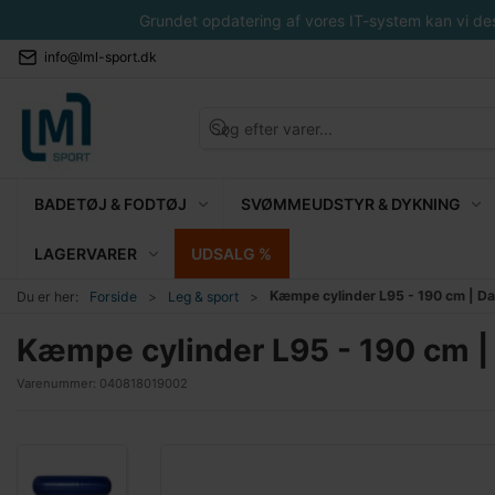
Grundet opdatering af vores IT-system kan vi desvæ
info@lml-sport.dk
BADETØJ & FODTØJ
SVØMMEUDSTYR & DYKNING
LAGERVARER
UDSALG %
Kæmpe cylinder L95 - 190 cm | Da
Du er her:
Forside
Leg & sport
Kæmpe cylinder L95 - 190 cm | 
Varenummer:
040818019002