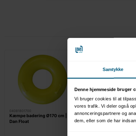
Samtykke
Denne hjemmeside bruger c
Vi bruger cookies til at tilpas
vores trafik. Vi deler også 
04081801700
040829080
annonceringspartnere og anal
Kæmpe badering Ø170 cm |
Kæmpe badering med
dem, eller som de har indsaml
Dan Float
Ø80 - 95 cm | Dan Flo