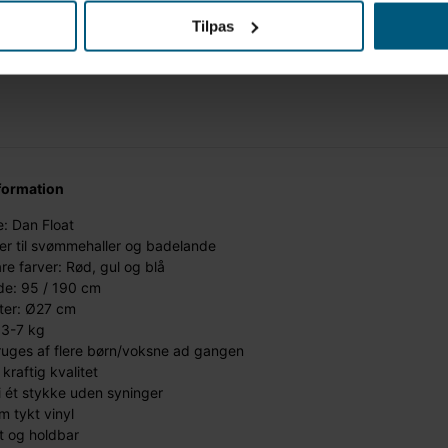
Tilpas
formation
: Dan Float
er til svømmehaller og badelande
are farver: Rød, gul og blå
e: 95 / 190 cm
ter: Ø27 cm
 3-7 kg
uges af flere børn/voksne ad gangen
 kraftig kvalitet
i ét stykke uden syninger
 tykt vinyl
t og holdbar