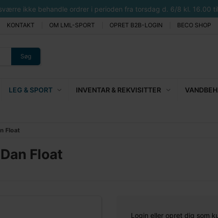
rre ikke behandle ordrer i perioden fra torsdag d. 6/8 kl. 16.00 til 
KONTAKT
OM LML-SPORT
OPRET B2B-LOGIN
BECO SHOP
Søg
LEG & SPORT
INVENTAR & REKVISITTER
VANDBEHA
n Float
Dan Float
Login eller opret dig som k