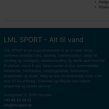
Design
Produc
LML SPORT - Alt til vand
LML SPORT er en engrosforhandler af alt til vand. Vores
sortiment omfatter f.eks. badetøj, svømmeudstyr, udstyr til
vandleg og vandsport, vandbehandling og teknik samt inventar
til vådrum, sauna & spa. Vores kunder er bl.a. svømmehaller,
badelande, friluftsbade, campingpladser, feriecentre,
idrætshaller og skoler. Vælg os som din leverandør, fordi vi har
over 50 års erfaring i branchen og tilbyder den højeste
ekspertise og bedste service.
Sverigesvej 12, 8700 Horsens
+45 86 93 39 22
info@lml-sport.dk