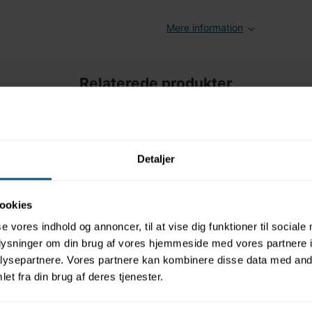
Mere information
Relaterede produkter
Detaljer
ookies
se vores indhold og annoncer, til at vise dig funktioner til sociale
oplysninger om din brug af vores hjemmeside med vores partnere i
04081800900
ysepartnere. Vores partnere kan kombinere disse data med andr
 håndtag
Kæmpe badering Ø80 - 95 cm |
et fra din brug af deres tjenester.
at
Dan Float