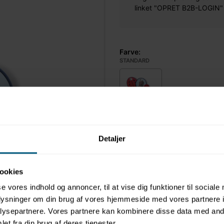
linket "OPRET B2B-LOGIN" øv
Farve:
STANDARD
Standard
Størrelse:
SMALL
Detaljer
Small
Large
ookies
Malmsten børnespejl med mariehø
se vores indhold og annoncer, til at vise dig funktioner til sociale
Kan bruges både til svømmetræ
oplysninger om din brug af vores hjemmeside med vores partnere i
ysepartnere. Vores partnere kan kombinere disse data med andr
Mere information
et fra din brug af deres tjenester.