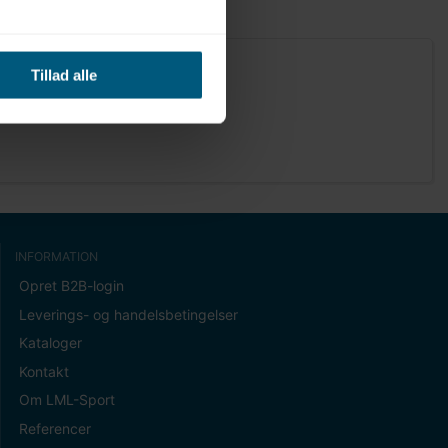
Tillad alle
INFORMATION
Opret B2B-login
Leverings- og handelsbetingelser
Kataloger
Kontakt
Om LML-Sport
Referencer