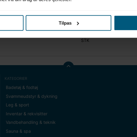
Tilpas
t (gram)
0,00
STK
KATEGORIER
Badetøj & fodtøj
Svømmeudstyr & dykning
Leg & sport
Inventar & rekvisitter
Vandbehandling & teknik
Sauna & spa