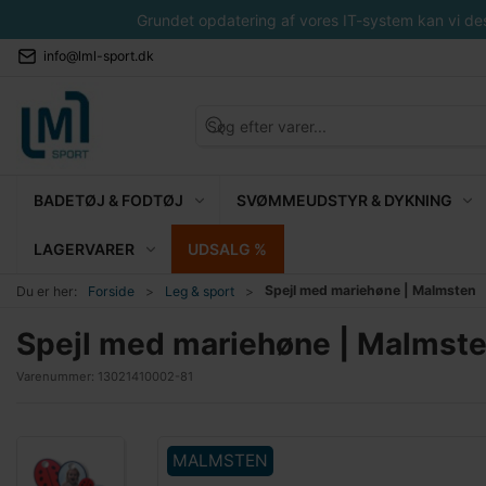
Grundet opdatering af vores IT-system kan vi desvæ
info@lml-sport.dk
BADETØJ & FODTØJ
SVØMMEUDSTYR & DYKNING
LAGERVARER
UDSALG %
Spejl med mariehøne | Malmsten
Du er her:
Forside
Leg & sport
Spejl med mariehøne | Malmst
Varenummer:
13021410002-81
MALMSTEN