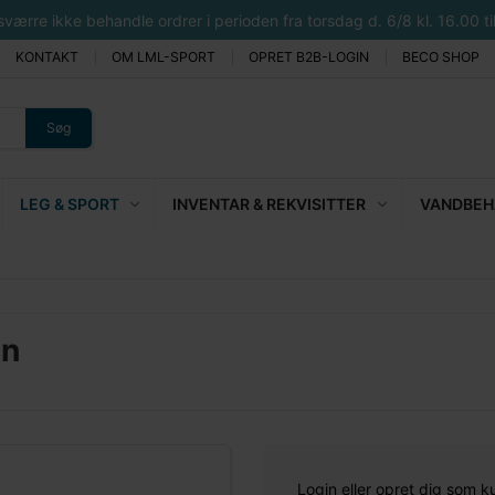
rre ikke behandle ordrer i perioden fra torsdag d. 6/8 kl. 16.00 til 
KONTAKT
OM LML-SPORT
OPRET B2B-LOGIN
BECO SHOP
Søg
LEG & SPORT
INVENTAR & REKVISITTER
VANDBEHA
en
Login eller opret dig som k