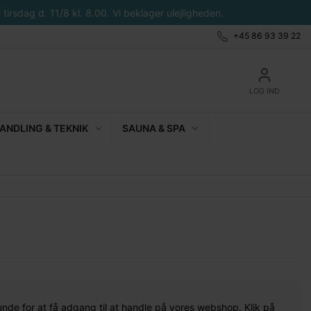
tirsdag d. 11/8 kl. 8.00. Vi beklager ulejligheden.
+45 86 93 39 22
LOG IND
NDLING & TEKNIK
SAUNA & SPA
unde for at få adgang til at handle på vores webshop. Klik på