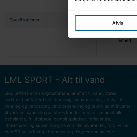
Specifikationer
Afvis
Nettovæg
Enhed
LML SPORT - Alt til vand
LML SPORT er en engrosforhandler af alt til vand. Vores
sortiment omfatter f.eks. badetøj, svømmeudstyr, udstyr til
vandleg og vandsport, vandbehandling og teknik samt inventar
til vådrum, sauna & spa. Vores kunder er bl.a. svømmehaller,
badelande, friluftsbade, campingpladser, feriecentre,
idrætshaller og skoler. Vælg os som din leverandør, fordi vi har
over 50 års erfaring i branchen og tilbyder den højeste