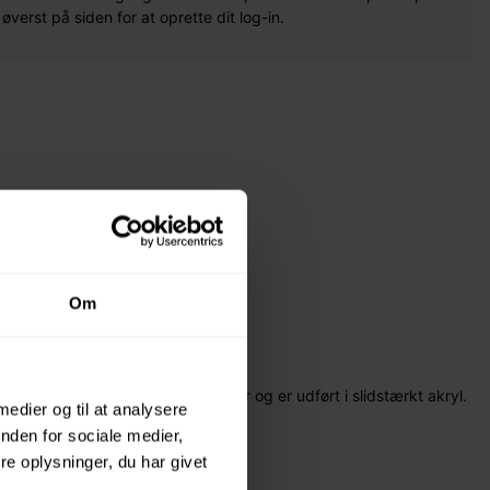
erst på siden for at oprette dit log-in.
Om
ne bagpå. Spejlet har gribehuller og er udført i slidstærkt akryl.
 medier og til at analysere
ning og leg.
nden for sociale medier,
e oplysninger, du har givet