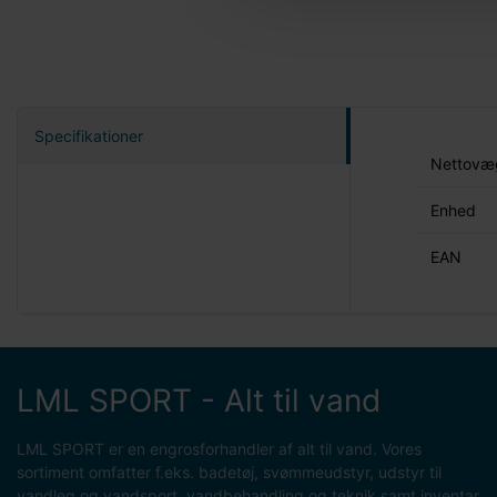
Specifikationer
Nettovæg
Enhed
EAN
LML SPORT - Alt til vand
LML SPORT er en engrosforhandler af alt til vand. Vores
sortiment omfatter f.eks. badetøj, svømmeudstyr, udstyr til
vandleg og vandsport, vandbehandling og teknik samt inventar