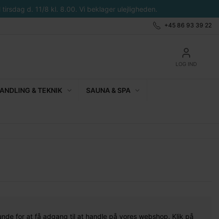
tirsdag d. 11/8 kl. 8.00. Vi beklager ulejligheden.
+45 86 93 39 22
LOG IND
NDLING & TEKNIK
SAUNA & SPA
unde for at få adgang til at handle på vores webshop. Klik på