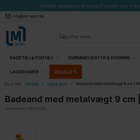
Grundet opdatering af vores IT-system kan vi desvæ
info@lml-sport.dk
BADETØJ & FODTØJ
SVØMMEUDSTYR & DYKNING
LAGERVARER
UDSALG %
Badeand med metalvægt 9 cm | 
Du er her:
Forside
Leg & sport
Badeand med metalvægt 9 cm 
Varenummer:
02049582