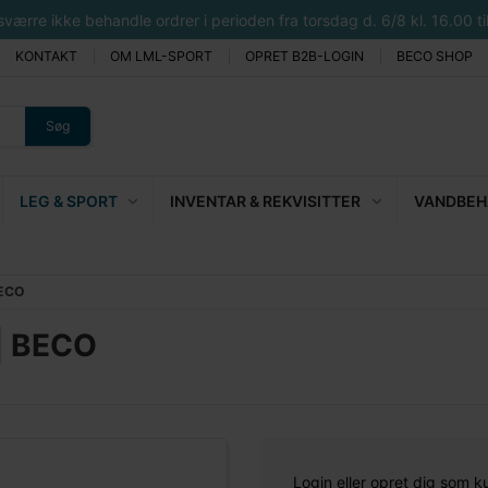
rre ikke behandle ordrer i perioden fra torsdag d. 6/8 kl. 16.00 til 
KONTAKT
OM LML-SPORT
OPRET B2B-LOGIN
BECO SHOP
Søg
LEG & SPORT
INVENTAR & REKVISITTER
VANDBEHA
BECO
| BECO
Login eller opret dig som k