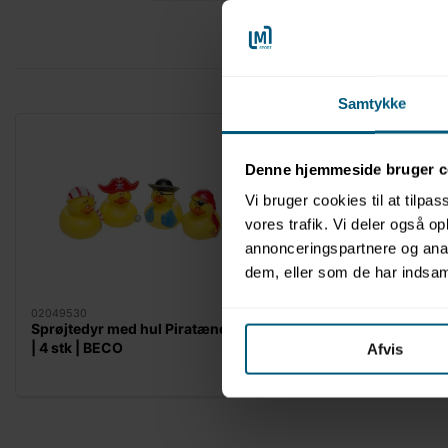
Samtykke
Denne hjemmeside bruger c
Vi bruger cookies til at tilpas
vores trafik. Vi deler også 
annonceringspartnere og anal
dem, eller som de har indsaml
02049530
Sprøjtedyr med hul Piratænder
| 4 stk | BECO
Afvis