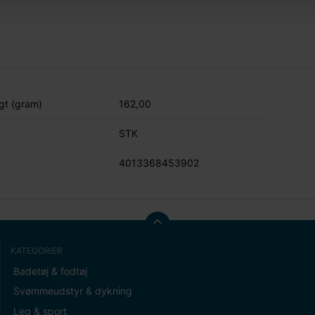
t (gram)
162,00
STK
4013368453902
KATEGORIER
Badetøj & fodtøj
Svømmeudstyr & dykning
Leg & sport