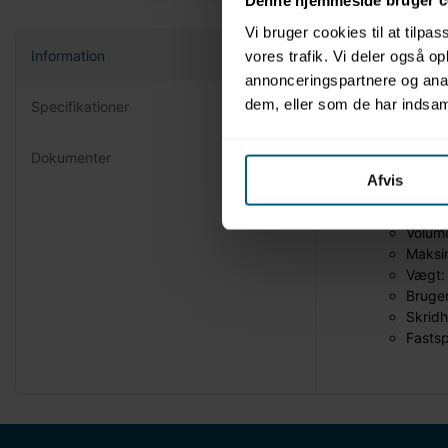
Denne hjemmeside bruger c
Vi bruger cookies til at tilpas
Information
vores trafik. Vi deler også 
Produktin
annonceringspartnere og anal
dem, eller som de har indsaml
Specifikationer
Mærke
Model
Oppust
Dokumenter
Dimen
Afvis
Materi
Finish
Volum
Maksim
Vægt:
Bruge
Skrid
Fasts