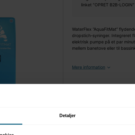
linket "OPRET B2B-LOGIN" øv
WaterFlex ”AquaFitMat” flydende
dropstich-syninger. Integreret
elektrisk pumpe på et par minut
mellem banetove eller til bas
Mere information
Detaljer