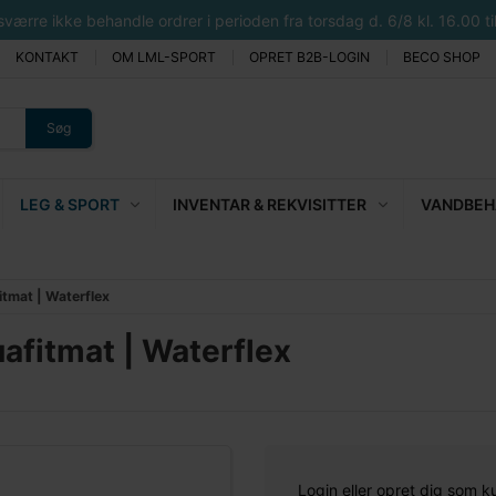
rre ikke behandle ordrer i perioden fra torsdag d. 6/8 kl. 16.00 til 
KONTAKT
OM LML-SPORT
OPRET B2B-LOGIN
BECO SHOP
Søg
LEG & SPORT
INVENTAR & REKVISITTER
VANDBEHA
itmat | Waterflex
afitmat | Waterflex
Login eller opret dig som k