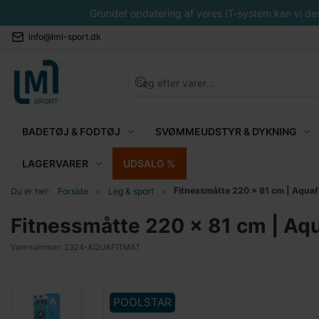
Grundet opdatering af vores IT-system kan vi desvæ
info@lml-sport.dk
BADETØJ & FODTØJ
SVØMMEUDSTYR & DYKNING
LAGERVARER
UDSALG %
Fitnessmåtte 220 x 81 cm | Aquaf
Du er her:
Forside
Leg & sport
Fitnessmåtte 220 x 81 cm | Aqu
Varenummer:
2324-AQUAFITMAT
POOLSTAR