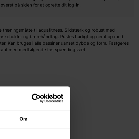
erst på siden for at oprette dit log-in.
 træningsmåtte til aquafitness. Slidstærk og robust med
 flaskeholder og bærehåndtag. Pustes hurtigt og nemt op med
ter. Kan bruges i alle bassiner uanset dybde og form. Fastgøres
sinkant med medfølgende fastspændingssæt.
Om