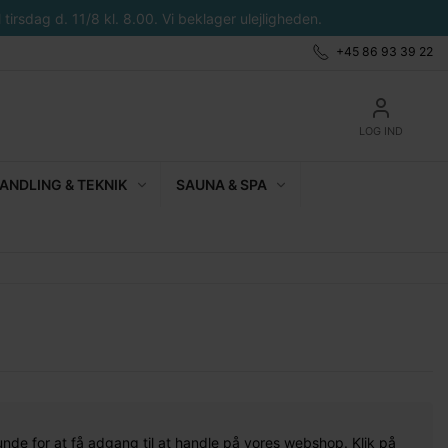
tirsdag d. 11/8 kl. 8.00. Vi beklager ulejligheden.
+45 86 93 39 22
LOG IND
NDLING & TEKNIK
SAUNA & SPA
unde for at få adgang til at handle på vores webshop. Klik på