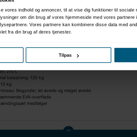
ookies
se vores indhold og annoncer, til at vise dig funktioner til sociale
oplysninger om din brug af vores hjemmeside med vores partnere i
formation
ysepartnere. Vores partnere kan kombinere disse data med andr
et fra din brug af deres tjenester.
: Waterflex
: Aquafitmat
elig fitnessmåtte til aquafitness
sioner: L220 x B81 x D12 cm
Tilpas
ale: Nylon forstærket med PVC
: Dobbeltlag med dropstitch-syninger
en: 210 L
al belastning: 120 kg
 10 kg
rniveau: Begynder, let øvede og meget øvede
hæmmende EVA-overflade
pændingssæt medfølger