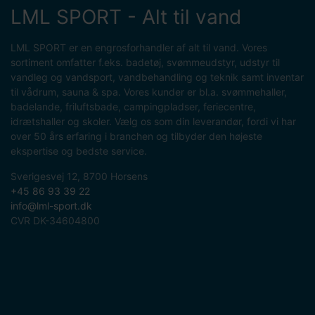
LML SPORT - Alt til vand
LML SPORT er en engrosforhandler af alt til vand. Vores
sortiment omfatter f.eks. badetøj, svømmeudstyr, udstyr til
vandleg og vandsport, vandbehandling og teknik samt inventar
til vådrum, sauna & spa. Vores kunder er bl.a. svømmehaller,
badelande, friluftsbade, campingpladser, feriecentre,
idrætshaller og skoler. Vælg os som din leverandør, fordi vi har
over 50 års erfaring i branchen og tilbyder den højeste
ekspertise og bedste service.
Sverigesvej 12, 8700 Horsens
+45 86 93 39 22
info@lml-sport.dk
CVR DK-34604800