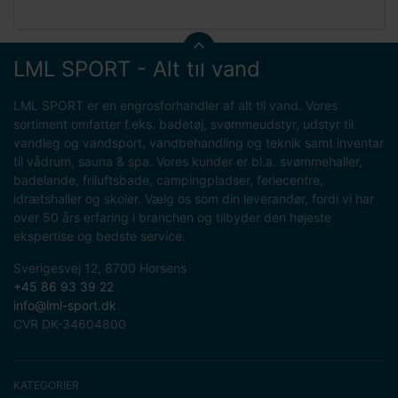
LML SPORT - Alt til vand
LML SPORT er en engrosforhandler af alt til vand. Vores
sortiment omfatter f.eks. badetøj, svømmeudstyr, udstyr til
vandleg og vandsport, vandbehandling og teknik samt inventar
til vådrum, sauna & spa. Vores kunder er bl.a. svømmehaller,
badelande, friluftsbade, campingpladser, feriecentre,
idrætshaller og skoler. Vælg os som din leverandør, fordi vi har
over 50 års erfaring i branchen og tilbyder den højeste
ekspertise og bedste service.
Sverigesvej 12, 8700 Horsens
+45 86 93 39 22
info@lml-sport.dk
CVR DK-34604800
KATEGORIER