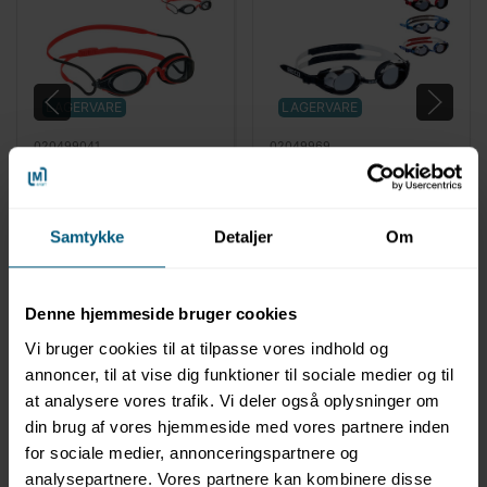
LAGERVARE
LAGERVARE
020499041
02049969
Svømmebriller til
Svømmebriller til
voksne | Bilbao Mirror |
voksne | Arica | BECO
BECO
Samtykke
Detaljer
Om
Denne hjemmeside bruger cookies
Vi bruger cookies til at tilpasse vores indhold og
annoncer, til at vise dig funktioner til sociale medier og til
at analysere vores trafik. Vi deler også oplysninger om
din brug af vores hjemmeside med vores partnere inden
Information
Specifikationer
for sociale medier, annonceringspartnere og
analysepartnere. Vores partnere kan kombinere disse