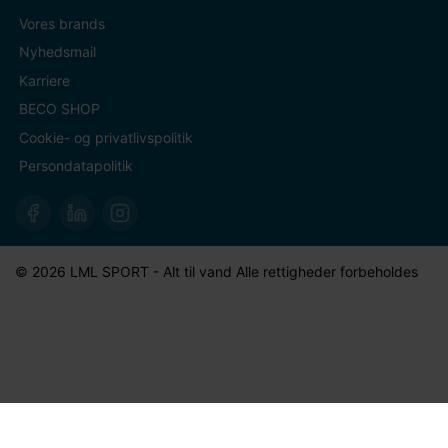
Vores brands
Nyhedsmail
Karriere
BECO SHOP
Cookie- og privatlivspolitik
Persondatapolitik
© 2026 LML SPORT - Alt til vand Alle rettigheder forbeholdes