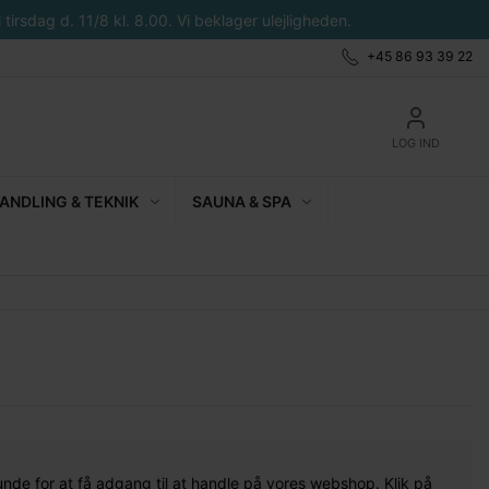
tirsdag d. 11/8 kl. 8.00. Vi beklager ulejligheden.
+45 86 93 39 22
LOG IND
NDLING & TEKNIK
SAUNA & SPA
unde for at få adgang til at handle på vores webshop. Klik på