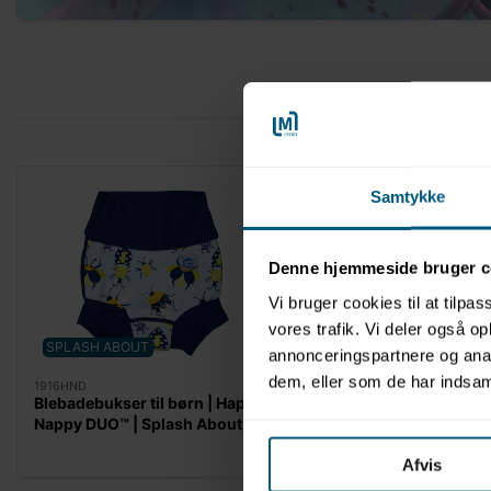
Samtykke
Denne hjemmeside bruger c
Vi bruger cookies til at tilpas
vores trafik. Vi deler også 
SPLASH ABOUT
SPLASH ABOUT
LAGE
annonceringspartnere og anal
dem, eller som de har indsaml
1916HND
1916HNP
Blebadebukser til børn | Happy
Blebadebukser til bør
Nappy DUO™ | Splash About
Nappy™ | Splash Abou
Afvis