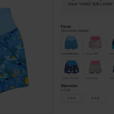
linket "OPRET B2B-LOGIN" øv
Farve:
CROCODILE SWAMP
Crocodile Swamp
Forest Walk
Nav
Under The Sea
Up & Away
Up 
Størrelse:
2-3 ÅR
2-3 år
3-4 år