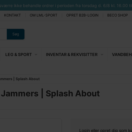
rre ikke behandle ordrer i perioden fra torsdag d. 6/8 kl. 16.00 til 
KONTAKT
OM LML-SPORT
OPRET B2B-LOGIN
BECO SHOP
Søg
LEG & SPORT
INVENTAR & REKVISITTER
VANDBEHA
Jammers | Splash About
h Jammers | Splash About
Login eller opret dig som k