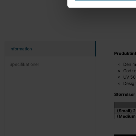
Information
Produktin
Specifikationer
Den me
Godke
UV 50+
Design
Størrelser
(Small) 2 
(Medium) 