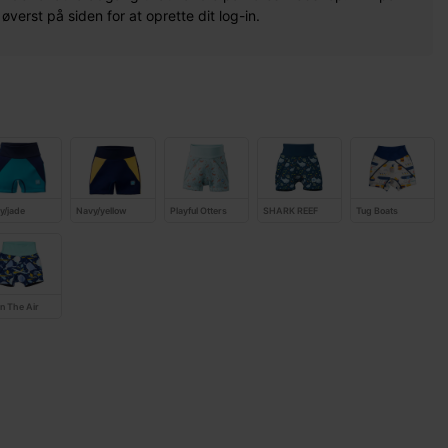
erst på siden for at oprette dit log-in.
y/jade
Navy/yellow
Playful Otters
SHARK REEF
Tug Boats
In The Air