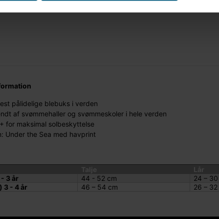
formation
st pålidelige blebuks i verden
ndt af svømmehaller og svømmeskoler i hele verden
 for maksimal solbeskyttelse
: Under the Sea med havprint
Talje
Lår
- 3 år
44 - 52 cm
24 – 30
3 - 4 år
46 – 54 cm
26 – 32