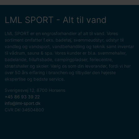
LML SPORT - Alt til vand
LML SPORT er en engrosforhandler af alt til vand. Vores
sortiment omfatter f.eks. badetøj, svømmeudstyr, udstyr til
vandleg og vandsport, vandbehandling og teknik samt inventar
til vådrum, sauna & spa. Vores kunder er bl.a. svømmehaller,
badelande, friluftsbade, campingpladser, feriecentre,
idrætshaller og skoler. Vælg os som din leverandør, fordi vi har
over 50 års erfaring i branchen og tilbyder den højeste
ekspertise og bedste service.
Sverigesvej 12, 8700 Horsens
+45 86 93 39 22
info@lml-sport.dk
CVR DK-34604800