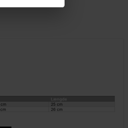
Længde
 cm
25 cm
 cm
26 cm