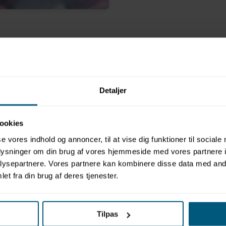
Relaterede produkter
Detaljer
ookies
se vores indhold og annoncer, til at vise dig funktioner til sociale
oplysninger om din brug af vores hjemmeside med vores partnere i
RVARE
SPLASH ABOUT
ysepartnere. Vores partnere kan kombinere disse data med andr
et fra din brug af deres tjenester.
1916SL
n | Happy
Sølvunderble til blebadebukser
t
| Splash About
Tilpas