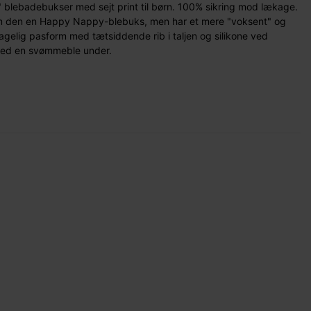
blebadebukser med sejt print til børn. 100% sikring mod lækage.
m den en Happy Nappy-blebuks, men har et mere "voksent" og
gelig pasform med tætsiddende rib i taljen og silikone ved
 med en svømmeble under.