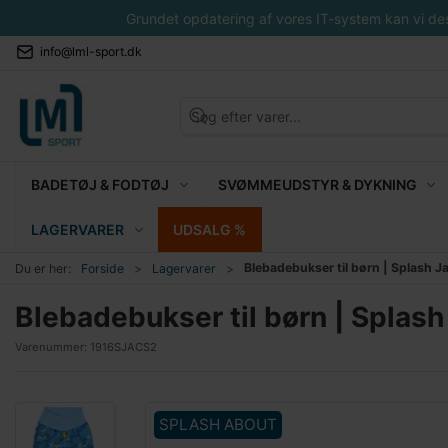
Grundet opdatering af vores IT-system kan vi desvæ
info@lml-sport.dk
BADETØJ & FODTØJ
SVØMMEUDSTYR & DYKNING
LAGERVARER
UDSALG %
Blebadebukser til børn | Splash 
Du er her:
Forside
Lagervarer
Blebadebukser til børn | Splas
Varenummer:
1916SJACS2
SPLASH ABOUT