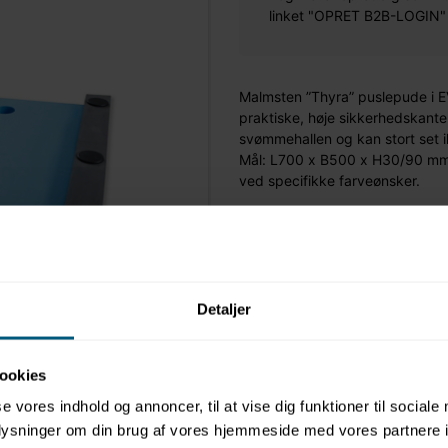
linket "OPRET B2B-LOGIN" øv
Malmsten ”Thyra” puslepude i E
praktiske, høje sikkerhedskanter
svømmehallen og kan stort set i
Mål: L700 x B500 x H30/90 mm.
ved specifikke farveønsker.
Mere information
Detaljer
ookies
se vores indhold og annoncer, til at vise dig funktioner til sociale
oplysninger om din brug af vores hjemmeside med vores partnere i