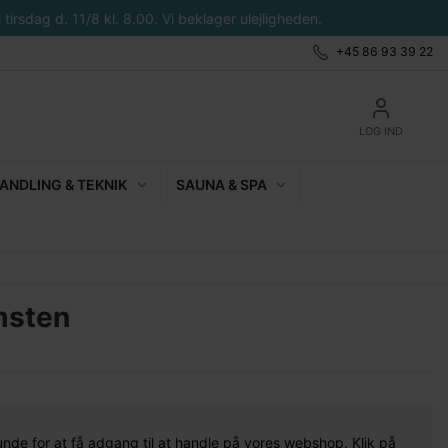
tirsdag d. 11/8 kl. 8.00. Vi beklager ulejligheden.
+45 86 93 39 22
LOG IND
NDLING & TEKNIK
SAUNA & SPA
msten
unde for at få adgang til at handle på vores webshop. Klik på