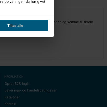
e oplysninger, du har givet
by ikke risikerer at rulle ud over pladen og komme til skade.
Tillad alle
INFORMATION
Opret B2B-login
Leverings- og handelsbetingelser
Kataloger
Kontakt