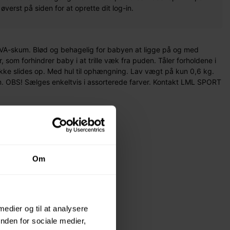
erst på siden for at oprette dit log-in.
VA-skum. Blød og behagelig for babyen at ligge på og med
, som forhindrer baby i at trille væk fra puden. Tåler forholdene i
kke slides op. Med hul til ophængning. Lav vægt på kun 0,6 kg.
 OBS! Sælges enkeltvis i assorterede farver. Kontakt LML SPORT
Om
 medier og til at analysere
nden for sociale medier,