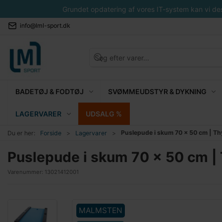
Grundet opdatering af vores IT-system kan vi desvæ
info@lml-sport.dk
BADETØJ & FODTØJ
SVØMMEUDSTYR & DYKNING
LAGERVARER
UDSALG %
Puslepude i skum 70 x 50 cm | Th
Du er her:
Forside
Lagervarer
Puslepude i skum 70 x 50 cm | 
Varenummer:
13021412001
MALMSTEN