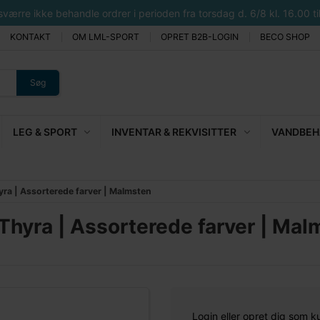
rre ikke behandle ordrer i perioden fra torsdag d. 6/8 kl. 16.00 til 
KONTAKT
OM LML-SPORT
OPRET B2B-LOGIN
BECO SHOP
Søg
LEG & SPORT
INVENTAR & REKVISITTER
VANDBEHA
yra | Assorterede farver | Malmsten
Thyra | Assorterede farver | Mal
Login eller opret dig som k