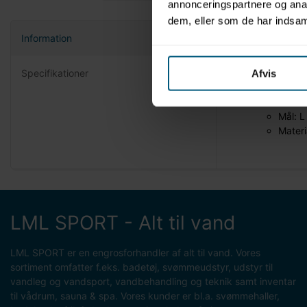
annonceringspartnere og anal
dem, eller som de har indsaml
Information
Praktisk o
Blød og beh
Specifikationer
Afvis
Fås i flere
Mærke
Mål: L
Mater
LML SPORT - Alt til vand
LML SPORT er en engrosforhandler af alt til vand. Vores
sortiment omfatter f.eks. badetøj, svømmeudstyr, udstyr til
vandleg og vandsport, vandbehandling og teknik samt inventar
til vådrum, sauna & spa. Vores kunder er bl.a. svømmehaller,