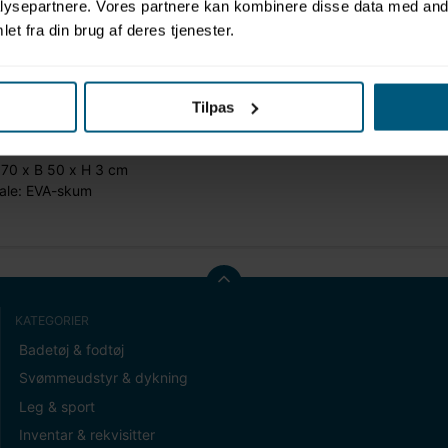
ysepartnere. Vores partnere kan kombinere disse data med andr
et fra din brug af deres tjenester.
g hygiejnisk pusleplade i EVA-skum.
agelig for baby at ligge på. Pladen har høje sikkerhedskanter, så ba
Tilpas
 forskellige farvekombinationer.
: Malmsten
 70 x B 50 x H 3 cm
iale: EVA-skum
KATEGORIER
Badetøj & fodtøj
Svømmeudstyr & dykning
Leg & sport
Inventar & rekvisitter