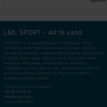
lagervarer.
LML SPORT - Alt til vand
LML SPORT er en engrosforhandler af alt til vand. Vores
sortiment omfatter f.eks. badetøj, svømmeudstyr, udstyr til
vandleg og vandsport, vandbehandling og teknik samt inventar
til vådrum, sauna & spa. Vores kunder er bl.a. svømmehaller,
badelande, friluftsbade, campingpladser, feriecentre,
idrætshaller og skoler. Vælg os som din leverandør, fordi vi har
over 50 års erfaring i branchen og tilbyder den højeste
ekspertise og bedste service.
Sverigesvej 12, 8700 Horsens
+45 86 93 39 22
info@lml-sport.dk
CVR DK-34604800