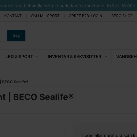
rre ikke behandle ordrer i perioden fra torsdag d. 6/8 kl. 16.00 til 
KONTAKT
OM LML-SPORT
OPRET B2B-LOGIN
BECO SHOP
Søg
LEG & SPORT
INVENTAR & REKVISITTER
VANDBEHA
 | BECO Sealife®
nt | BECO Sealife®
Login eller opret dig som k