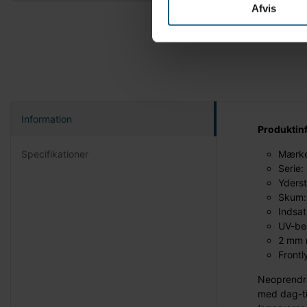
Afvis
Information
Produktin
Specifikationer
Mærke
Serie:
Yderst
Skum:
Indsat
UV-be
2 mm 
Frontl
Neoprendr
med dag-ti