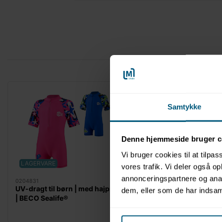
Samtykke
Denne hjemmeside bruger c
Vi bruger cookies til at tilpas
LAGERVARE
LAGERVARE
vores trafik. Vi deler også 
annonceringspartnere og anal
0204831
0204832
UV-dragt til børn | med hajprint
UV-dragt til børn | To
dem, eller som de har indsaml
| BECO Sealife®
print | BECO Sealife®