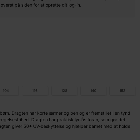
erst på siden for at oprette dit log-in.
104
116
128
140
152
børn. Dragten har korte ærmer og ben og er fremstillet i en tynd
gelsesfrihed. Dragten har praktisk lynlås foran, som gør det
ragten giver 50+ UV-beskyttelse og hjælper barnet med at holde