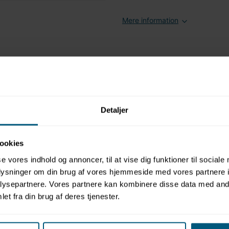
Mere information
Relaterede produkter
Detaljer
ookies
se vores indhold og annoncer, til at vise dig funktioner til sociale
LAGERVARE
oplysninger om din brug af vores hjemmeside med vores partnere i
ysepartnere. Vores partnere kan kombinere disse data med andr
02045435
02044642
delt | med
Badedragt til piger | Ensfarvet |
Badedragt
et fra din brug af deres tjenester.
BECO
ben | Ens