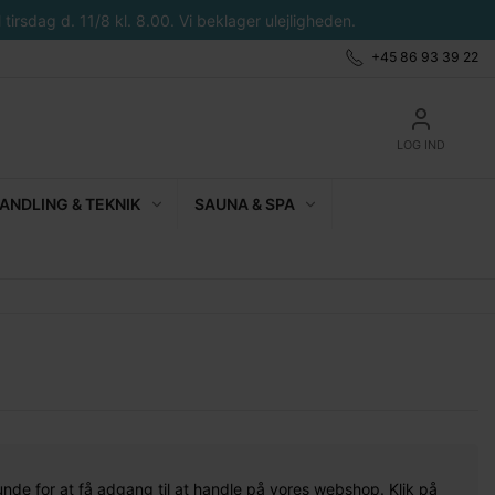
tirsdag d. 11/8 kl. 8.00. Vi beklager ulejligheden.
+45 86 93 39 22
LOG IND
NDLING & TEKNIK
SAUNA & SPA
unde for at få adgang til at handle på vores webshop. Klik på