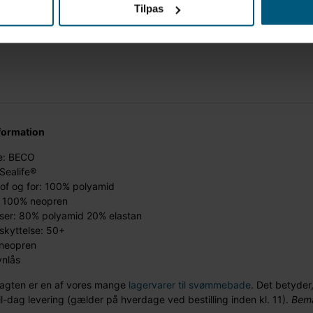
Tilpas
formation
: BECO
 Sealife®
of og for: 100% polyamid
 100% neopren
ser: 80% polyamid 20% elastan
skyttelse: 50+
neopren
ynlås
agten er en af vores mange
lagervarer til svømmebade
. Det betyder
l-dag levering (gælder på hverdage ved bestilling inden kl. 11).
Bemæ