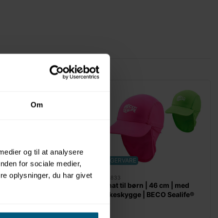
Om
 medier og til at analysere
LAGERVARE
nden for sociale medier,
e oplysninger, du har givet
0204833
 til piger | med lange
Solhat til børn | 46 cm | med
farvet | BECO
nakkeskygge | BECO Sealife®