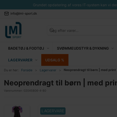
Grundet opdatering af vores IT-system kan vi desvæ
info@lml-sport.dk
BADETØJ & FODTØJ
SVØMMEUDSTYR & DYKNING
LAGERVARER
UDSALG %
Neoprendragt til børn | med print
Du er her:
Forside
Lagervarer
Neoprendragt til børn | med pri
Varenummer:
02045806-4-80
LAGERVARE