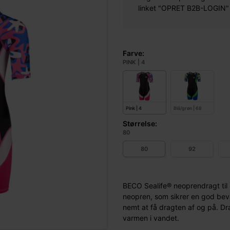
linket "OPRET B2B-LOGIN" øv
Farve:
PINK | 4
Pink | 4
Blå/grøn | 68
Størrelse:
80
80
92
BECO Sealife® neoprendragt til 
neopren, som sikrer en god bevæ
nemt at få dragten af og på. D
varmen i vandet.