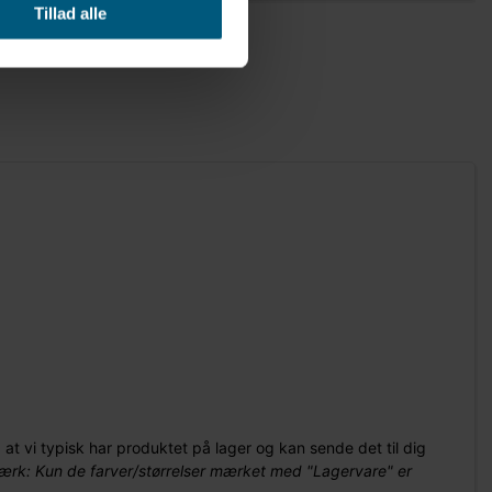
Tillad alle
, at vi typisk har produktet på lager og kan sende det til dig
rk: Kun de farver/størrelser mærket med "Lagervare" er