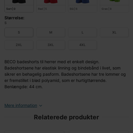
Sort | 0
Rød | 5
Blå | 6
Grøn | 8
Størrelse:
S
S
M
L
XL
2XL
3XL
4XL
BECO badeshorts til herrer med et enkelt design.
Badeshortsene har elastisk linning og bindebånd i livet, som
sikrer en behagelig pasform. Badeshortsene har tre lommer og
er fremstillet i blød polyamid, som er hurtigttørrende.
Benlængde: 44 cm.
Mere information
Relaterede produkter