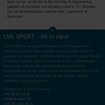
lager og kan sende det til dig med dag-til-dag levering
(gælder på hverdage ved bestilling inden kl. 11).
Bemærk:
Kun de farver/størrelser mærket med "Lagervare" er
lagervarer.
LML SPORT - Alt til vand
LML SPORT er en engrosforhandler af alt til vand. Vores
sortiment omfatter f.eks. badetøj, svømmeudstyr, udstyr til
vandleg og vandsport, vandbehandling og teknik samt inventar
til vådrum, sauna & spa. Vores kunder er bl.a. svømmehaller,
badelande, friluftsbade, campingpladser, feriecentre,
idrætshaller og skoler. Vælg os som din leverandør, fordi vi har
over 50 års erfaring i branchen og tilbyder den højeste
ekspertise og bedste service.
Sverigesvej 12, 8700 Horsens
+45 86 93 39 22
info@lml-sport.dk
CVR DK-34604800