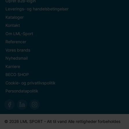
Opret B2B-login
Leverings- og handelsbetingelser
Kataloger
Kontakt
Om LML-Sport
Referencer
Vores brands
Nyhedsmail
Karriere
BECO SHOP
Cookie- og privatlivspolitik
Persondatapolitik
© 2026 LML SPORT - Alt til vand Alle rettigheder forbeholdes