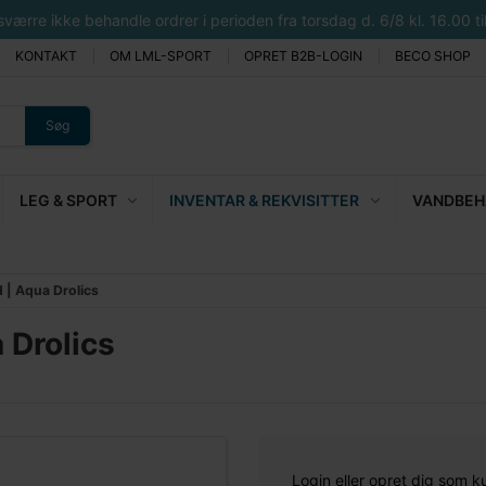
rre ikke behandle ordrer i perioden fra torsdag d. 6/8 kl. 16.00 til 
KONTAKT
OM LML-SPORT
OPRET B2B-LOGIN
BECO SHOP
Søg
LEG & SPORT
INVENTAR & REKVISITTER
VANDBEHA
 | Aqua Drolics
 Drolics
Login eller opret dig som k