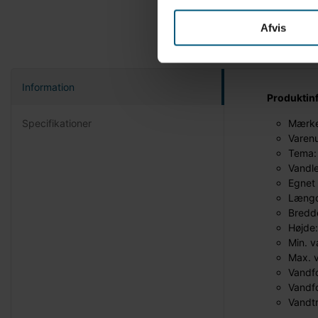
Afvis
Information
Produktin
Specifikationer
Mærke
Varen
Tema:
Vandl
Egnet 
Længd
Bredd
Højde
Min. 
Max. 
Vandf
Vandfo
Vandtr