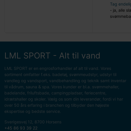
Tag endelig
- ja, alle 
svømmebad 
LML SPORT - Alt til vand
LML SPORT er en engrosforhandler af alt til vand. Vores
sortiment omfatter f.eks. badetøj, svømmeudstyr, udstyr til
vandleg og vandsport, vandbehandling og teknik samt inventar
til vådrum, sauna & spa. Vores kunder er bl.a. svømmehaller,
badelande, friluftsbade, campingpladser, feriecentre,
idrætshaller og skoler. Vælg os som din leverandør, fordi vi har
over 50 års erfaring i branchen og tilbyder den højeste
ekspertise og bedste service.
Sverigesvej 12, 8700 Horsens
+45 86 93 39 22