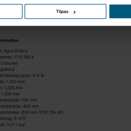
Tilpas
formation
: Aqua Drolics
ummer: 1110 9814
 Coloured
egebord
til aldersgruppe: 5-8 år
e: 1.200 mm
e: 1.200 mm
: 1.200 mm
vanddybde: 100 mm
vanddybde: 400 mm
orbindelse: Ø50 mm (PVC DN 40)
rbrug: 6 m³/t
yk: 0,6-1 bar