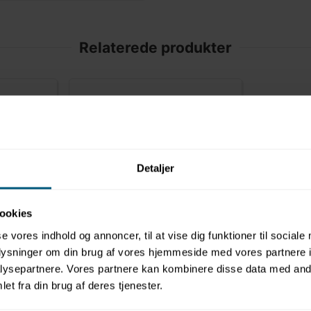
Relaterede produkter
Detaljer
ookies
010411109849
e | Aqua
Vandlegebord | Coloured |
se vores indhold og annoncer, til at vise dig funktioner til sociale
Aqua Drolics
oplysninger om din brug af vores hjemmeside med vores partnere i
ysepartnere. Vores partnere kan kombinere disse data med andr
et fra din brug af deres tjenester.