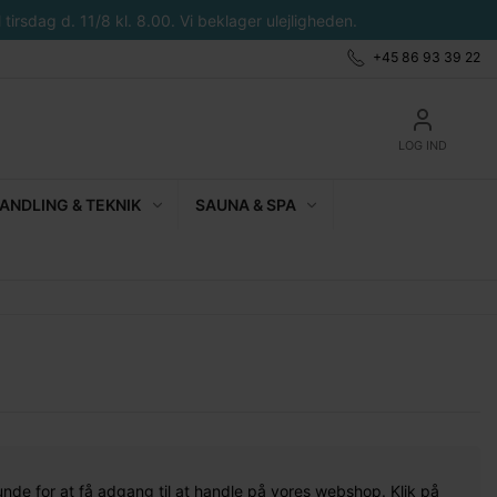
tirsdag d. 11/8 kl. 8.00. Vi beklager ulejligheden.
+45 86 93 39 22
LOG IND
NDLING & TEKNIK
SAUNA & SPA
unde for at få adgang til at handle på vores webshop. Klik på