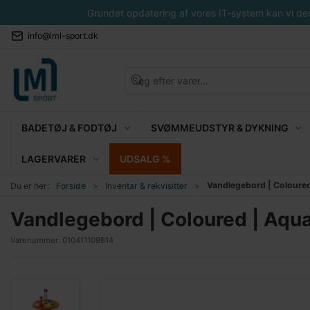
Grundet opdatering af vores IT-system kan vi desvæ
info@lml-sport.dk
BADETØJ & FODTØJ
SVØMMEUDSTYR & DYKNING
LAGERVARER
UDSALG %
Vandlegebord | Coloured
Du er her:
Forside
Inventar & rekvisitter
Vandlegebord | Coloured | Aqua
Varenummer:
010411109814