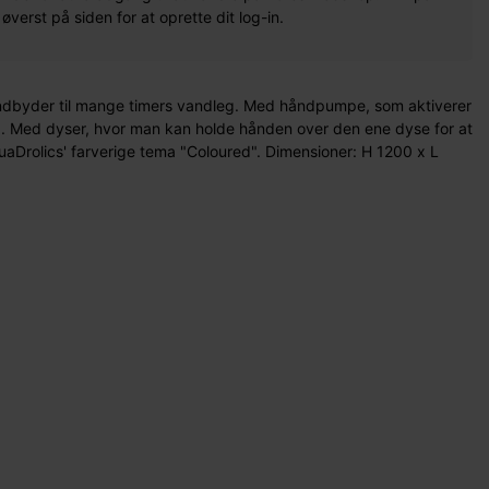
erst på siden for at oprette dit log-in.
indbyder til mange timers vandleg. Med håndpumpe, som aktiverer
ld. Med dyser, hvor man kan holde hånden over den ene dyse for at
uaDrolics' farverige tema "Coloured". Dimensioner: H 1200 x L