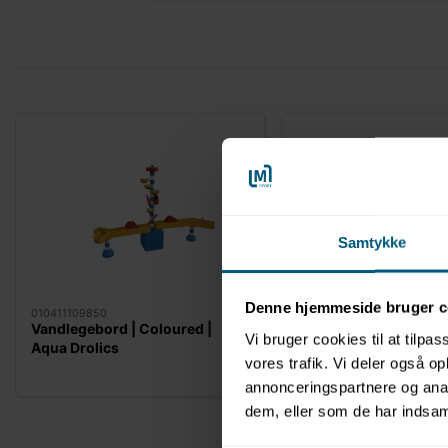
Samtykke
Denne hjemmeside bruger c
010411109850
010411209850
Vandlegebord | Coloured |
Vandlegebord | Jungl
Vi bruger cookies til at tilpas
Aqua Drolics
Drolics
vores trafik. Vi deler også 
annonceringspartnere og anal
dem, eller som de har indsaml