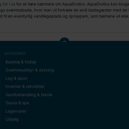
 fat i os
for at høre nærmere om AquaDrolics. AquaDrolics kan bruges
slags svømmebade, hvor man vil forkæle de små badegæster med de beds
til en eventyrlig vandlegeplads og spraypark, som børnene vil elsk
KATEGORIER
Badetøj & fodtøj
Svømmeudstyr & dykning
Leg & sport
Inventar & rekvisitter
Vandbehandling & teknik
Sauna & spa
Lagervarer
Udsalg