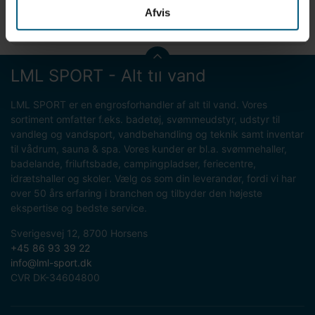
Afvis
Bemærk: Fragt tilkommer
LML SPORT - Alt til vand
LML SPORT er en engrosforhandler af alt til vand. Vores
sortiment omfatter f.eks. badetøj, svømmeudstyr, udstyr til
vandleg og vandsport, vandbehandling og teknik samt inventar
til vådrum, sauna & spa. Vores kunder er bl.a. svømmehaller,
badelande, friluftsbade, campingpladser, feriecentre,
idrætshaller og skoler. Vælg os som din leverandør, fordi vi har
over 50 års erfaring i branchen og tilbyder den højeste
ekspertise og bedste service.
Sverigesvej 12, 8700 Horsens
+45 86 93 39 22
info@lml-sport.dk
CVR DK-34604800