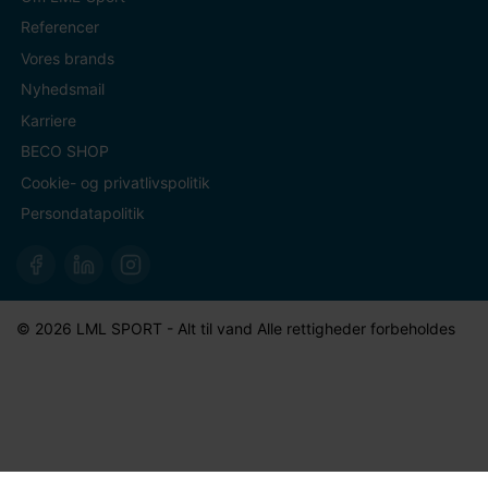
Referencer
Vores brands
Nyhedsmail
Karriere
BECO SHOP
Cookie- og privatlivspolitik
Persondatapolitik
© 2026 LML SPORT - Alt til vand Alle rettigheder forbeholdes