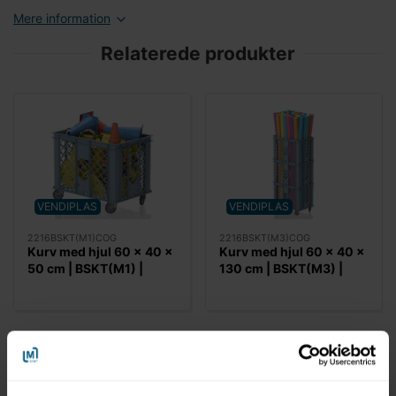
Mere information
Relaterede produkter
VENDIPLAS
VENDIPLAS
2216BSKT(M1)COG
2216BSKT(M3)COG
Kurv med hjul 60 x 40 x
Kurv med hjul 60 x 40 x
50 cm | BSKT(M1) |
130 cm | BSKT(M3) |
Vendiplas
Vendiplas