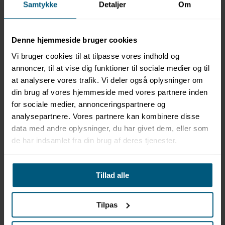
Samtykke
Detaljer
Om
Denne hjemmeside bruger cookies
Information
Specifikationer
Vi bruger cookies til at tilpasse vores indhold og
annoncer, til at vise dig funktioner til sociale medier og til
at analysere vores trafik. Vi deler også oplysninger om
Produktinformation
din brug af vores hjemmeside med vores partnere inden
Mærke: Vendiplas
for sociale medier, annonceringspartnere og
Model: BSKT(M2)
analysepartnere. Vores partnere kan kombinere disse
Kurv til opbevaring
data med andre oplysninger, du har givet dem, eller som
Længde: 60 cm
de har indsamlet fra din brug af deres tjenester.
Bredde: 40 cm
Højde: 90 cm
Vægt: 5 kg
Tillad alle
Materiale: PVC
Volumen: 135 l
Hygiejnisk og nem at rengøre
Tilpas
Rustfrit samt UV- og klorbestandig
Tåler temperaturer fra -40°C til +80°C