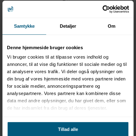
Samtykke
Detaljer
Om
Denne hjemmeside bruger cookies
Information
Specifikationer
Dokumenter
Vi bruger cookies til at tilpasse vores indhold og
annoncer, til at vise dig funktioner til sociale medier og til
Produktinformation
at analysere vores trafik. Vi deler også oplysninger om
din brug af vores hjemmeside med vores partnere inden
Mærke: Starmix
for sociale medier, annonceringspartnere og
Model: AirStar TH-C1 MW
Vægmonteret hårtørrer til omklædningsrum og
analysepartnere. Vores partnere kan kombinere disse
baderum
data med andre oplysninger, du har givet dem, eller som
Serie: “Vandal-Proof Hair Dryer”
de har indsamlet fra din brug af deres tjenester.
Effekt: 900W
Materiale: Stål – 1,2 mm tykt
Farve: Hvid med pulverlakering
Tillad alle
Vægt: 4,0 kg