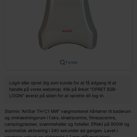
Forstør
Login eller opret dig som kunde for at få adgang til at
handle på vores webshop. Klik på linket "OPRET B2B-
LOGIN" øverst på siden for at oprette dit log-in.
Starmix ”AirStar TH-C1 MW” vægmonteret hårtørrer til baderum
og omklædningsrum i f.eks. idrætscentre, fitnesscentre,
campingpladser, svømmehaller og hoteller. Effekt på 900W og
automatisk aktivering i 240 sekunder ad gangen. Lavet i
særdeles robust og slidstærkt 1,2 mm stål med blank