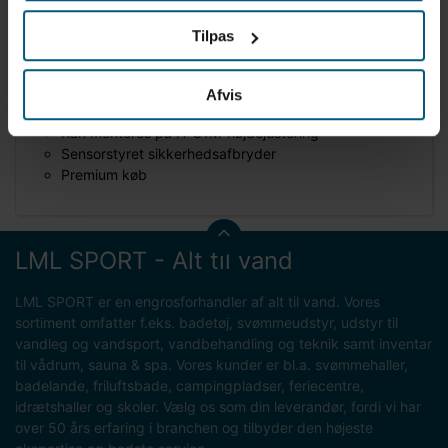
Lyd: 71 dB(A)
Dimensioner: H293 x B280 x D182 mm
Tilpas
Ekstremt robust og slidstærk – oplagt til kommerciel
brug
Aktiveres automatisk
Afvis
Kører i 240 sekunder og slukker derefter automatisk
Kan monteres på H-C1M-højdejustering
Sensorstyret sikkerhedsafbryder
Premium køb
LML SPORT - Alt til vand
LML SPORT er en engrosforhandler af alt til vand. Vores
sortiment omfatter f.eks. badetøj, svømmeudstyr, udstyr til
vandleg og vandsport, vandbehandling og teknik samt inventar
til vådrum, sauna & spa. Vores kunder er bl.a. svømmehaller,
badelande, friluftsbade, campingpladser, feriecentre,
idrætshaller og skoler. Vælg os som din leverandør, fordi vi har
over 50 års erfaring i branchen og tilbyder den højeste