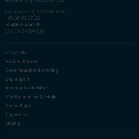
ekspertise og bedste service.
Sverigesvej 12, 8700 Horsens
+45 86 93 39 22
info@lml-sport.dk
CVR DK-34604800
KATEGORIER
Badetøj & fodtøj
Svømmeudstyr & dykning
Leg & sport
Inventar & rekvisitter
Vandbehandling & teknik
Sauna & spa
Lagervarer
Udsalg