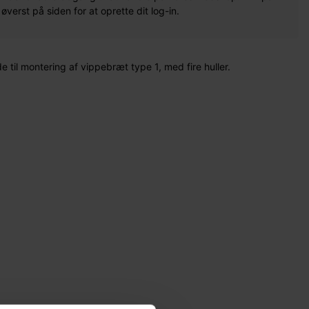
erst på siden for at oprette dit log-in.
e til montering af vippebræt type 1, med fire huller.