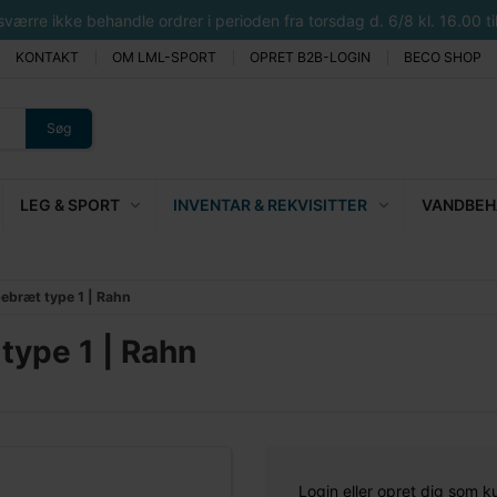
rre ikke behandle ordrer i perioden fra torsdag d. 6/8 kl. 16.00 til 
KONTAKT
OM LML-SPORT
OPRET B2B-LOGIN
BECO SHOP
Søg
LEG & SPORT
INVENTAR & REKVISITTER
VANDBEHA
ppebræt type 1 | Rahn
 type 1 | Rahn
Login eller opret dig som k