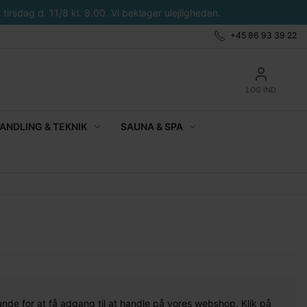
tirsdag d. 11/8 kl. 8.00. Vi beklager ulejligheden.
+45 86 93 39 22
LOG IND
NDLING & TEKNIK
SAUNA & SPA
unde for at få adgang til at handle på vores webshop. Klik på