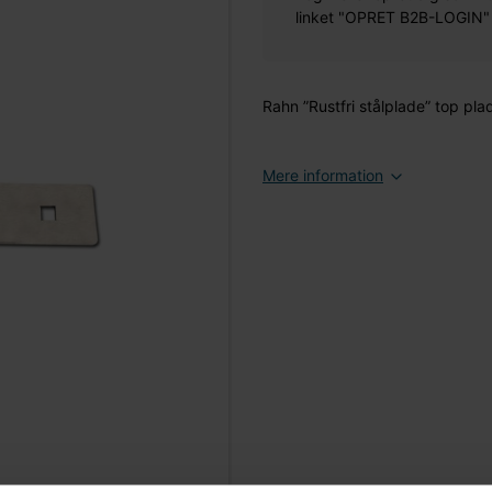
linket "OPRET B2B-LOGIN" øv
Rahn ”Rustfri stålplade” top plad
Mere information