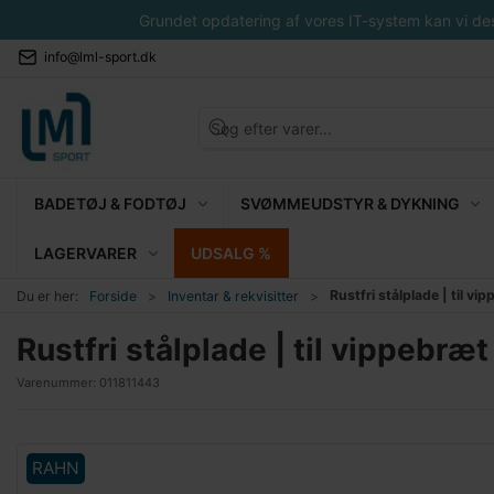
Grundet opdatering af vores IT-system kan vi desvæ
info@lml-sport.dk
BADETØJ & FODTØJ
SVØMMEUDSTYR & DYKNING
LAGERVARER
UDSALG %
Rustfri stålplade | til vi
Du er her:
Forside
Inventar & rekvisitter
Rustfri stålplade | til vippebræt
Varenummer:
011811443
RAHN