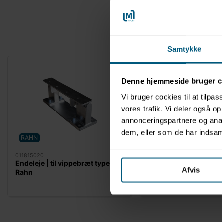
Samtykke
Denne hjemmeside bruger c
Vi bruger cookies til at tilpas
vores trafik. Vi deler også 
annonceringspartnere og anal
dem, eller som de har indsaml
RAHN
RAHN
011815020
011811442
Endeleje | til vippebræt type 1 |
Gummistrip | til vipp
Afvis
Rahn
1 | Rahn