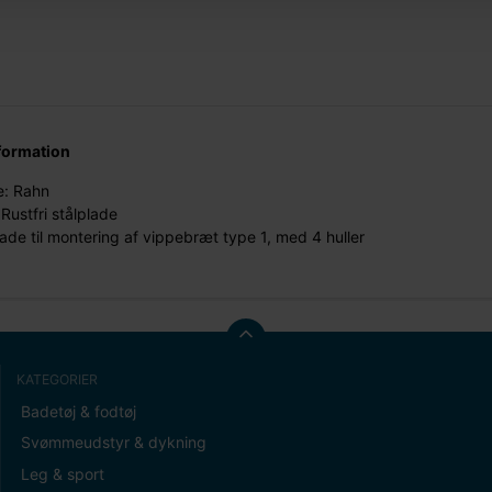
formation
: Rahn
Rustfri stålplade
ade til montering af vippebræt type 1, med 4 huller
KATEGORIER
Badetøj & fodtøj
Svømmeudstyr & dykning
Leg & sport