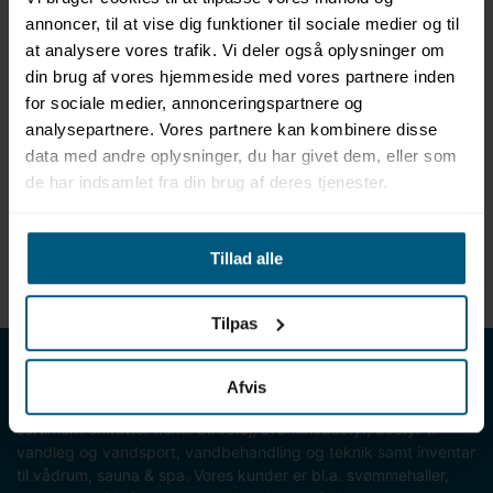
annoncer, til at vise dig funktioner til sociale medier og til
at analysere vores trafik. Vi deler også oplysninger om
Information
Specifikationer
din brug af vores hjemmeside med vores partnere inden
for sociale medier, annonceringspartnere og
analysepartnere. Vores partnere kan kombinere disse
Produktinformation
data med andre oplysninger, du har givet dem, eller som
Mærke: Rahn
de har indsamlet fra din brug af deres tjenester.
Platform til startskammel
Farve: Hvid/RAL9016
Robust og bestandig
Tillad alle
Mål: L500 x B500 x H90 (foran) / H135 (bagerst) mm
Tilpas
LML SPORT - Alt til vand
Afvis
LML SPORT er en engrosforhandler af alt til vand. Vores
sortiment omfatter f.eks. badetøj, svømmeudstyr, udstyr til
vandleg og vandsport, vandbehandling og teknik samt inventar
til vådrum, sauna & spa. Vores kunder er bl.a. svømmehaller,