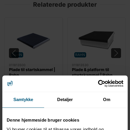
Relaterede produkter
RAHN
RAHN
011813500
011813530
Plade til startskammel |
Plade & platform til
Rahn
startskammel | Rahn
Samtykke
Detaljer
Om
Denne hjemmeside bruger cookies
Vi bruger cookies til at tilpasse vores indhold og