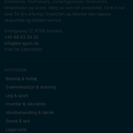
badelande, friluftsbade, campingpladser, feriecentre,
idrætshaller og skoler. Vælg os som din leverandør, fordi vi har
over 50 års erfaring i branchen og tilbyder den højeste
ekspertise og bedste service.
Sverigesvej 12, 8700 Horsens
+45 86 93 39 22
info@lml-sport.dk
CVR DK-34604800
KATEGORIER
Badetøj & fodtøj
Svømmeudstyr & dykning
Leg & sport
Inventar & rekvisitter
Vandbehandling & teknik
Sauna & spa
Lagervarer