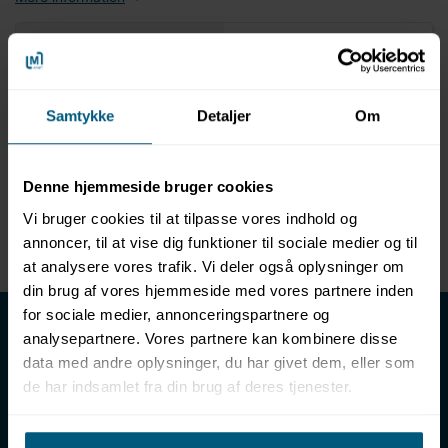
Information
Specifikationer
Produktinformation
Samtykke
Detaljer
Om
Duraflex ”Brunox spray 100 ml”
Bruges til at beskytte metaloverflader
Denne hjemmeside bruger cookies
Fortrænger vand
Giver beskyttelse mod fugt og skadelige miljøer,
Vi bruger cookies til at tilpasse vores indhold og
herunder påvirkninger så som syreholdige atmosfærer
annoncer, til at vise dig funktioner til sociale medier og til
at analysere vores trafik. Vi deler også oplysninger om
din brug af vores hjemmeside med vores partnere inden
for sociale medier, annonceringspartnere og
LML SPORT - Alt til vand
analysepartnere. Vores partnere kan kombinere disse
LML SPORT er en engrosforhandler af alt til vand. Vores
data med andre oplysninger, du har givet dem, eller som
sortiment omfatter f.eks. badetøj, svømmeudstyr, udstyr til
de har indsamlet fra din brug af deres tjenester.
vandleg og vandsport, vandbehandling og teknik samt inventar
til vådrum, sauna & spa. Vores kunder er bl.a. svømmehaller,
badelande, friluftsbade, campingpladser, feriecentre,