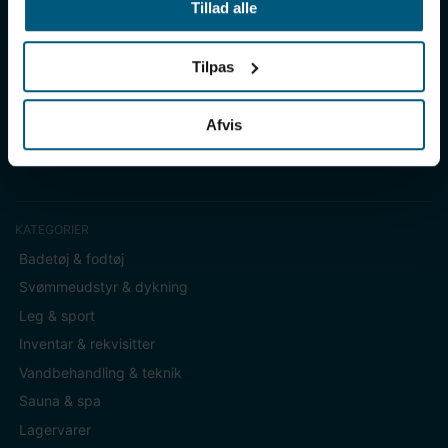
Tillad alle
idrætshaller og skoler. Vælg os som din leverandør, fordi vi har
over 50 års erfaring i branchen og tilbyder den højeste
ekspertise og bedste service.
Tilpas
Sverigesvej 12, 8700 Horsens
+45 86 93 39 22
Afvis
info@lml-sport.dk
CVR DK-34604800
KATEGORIER
Badetøj & fodtøj
Svømmeudstyr & dykning
Leg & sport
Inventar & rekvisitter
Vandbehandling & teknik
Sauna & spa
Lagervarer