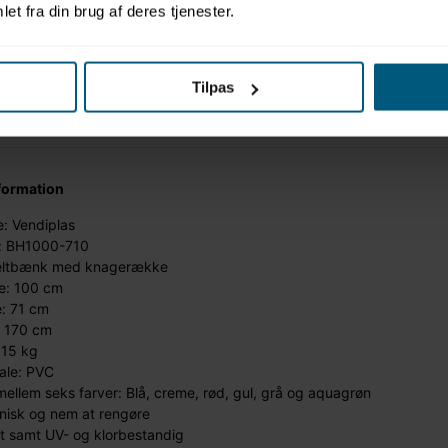
et fra din brug af deres tjenester.
Tilpas
formation
: Vendiplas
: BH1000-710
ltbænk med knagerække
e: 100 cm
: 71 cm
: 170 cm
 15 kg
ale: PVC
ellem seks farver: Blå, creme, rød, gul, grå og aquagrøn
nisk og nem at rengøre
it samt UV- og klorbestandig