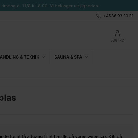
tirsdag d. 11/8 kl. 8.00. Vi beklager ulejligheden.
+45 86 93 39 22
LOG IND
NDLING & TEKNIK
SAUNA & SPA
plas
unde for at få adgang til at handle på vores webshop. Klik på