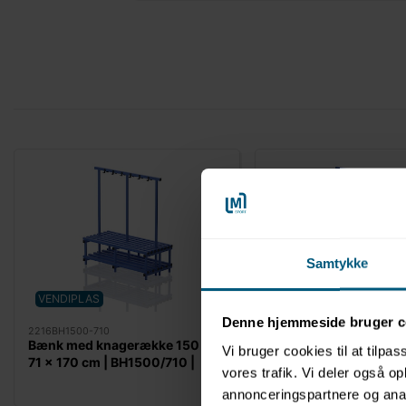
Samtykke
VENDIPLAS
VENDIPLAS
Denne hjemmeside bruger c
2216BH1500-710
2216BH2000-710
Bænk med knagerække 150 x
Bænk med knagerækk
Vi bruger cookies til at tilpas
71 x 170 cm | BH1500/710 |
71 x 170 cm | BH2000
vores trafik. Vi deler også 
Vendiplas
Vendiplas
annonceringspartnere og anal