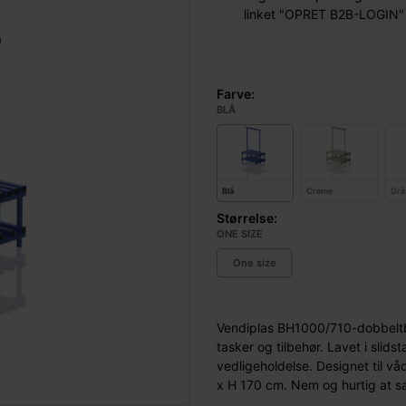
linket "OPRET B2B-LOGIN" øv
Farve:
BLÅ
Blå
Creme
Grå
Størrelse:
ONE SIZE
One size
Vendiplas BH1000/710-dobbeltb
tasker og tilbehør. Lavet i sli
vedligeholdelse. Designet til vå
x H 170 cm. Nem og hurtig at s