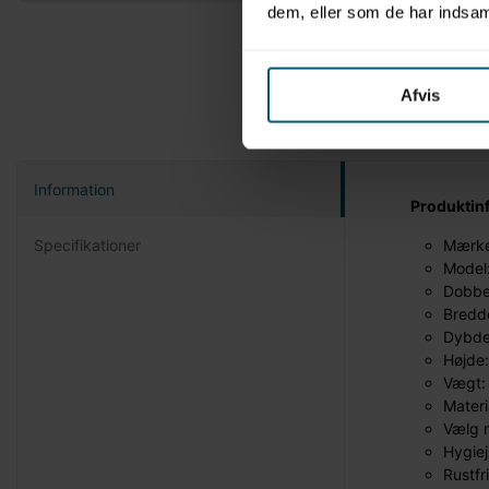
dem, eller som de har indsaml
Afvis
Information
Produktin
Specifikationer
Mærke
Model
Dobbe
Bredd
Dybde
Højde
Vægt:
Materi
Vælg m
Hygiej
Rustfr