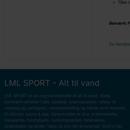
Tåler 
Bemærk: F
Se Vendipl
LML SPORT - Alt til vand
LML SPORT er en engrosforhandler af alt til vand. Vores
sortiment omfatter f.eks. badetøj, svømmeudstyr, udstyr til
vandleg og vandsport, vandbehandling og teknik samt inventar
til vådrum, sauna & spa. Vores kunder er bl.a. svømmehaller,
badelande, friluftsbade, campingpladser, feriecentre,
idrætshaller og skoler. Vælg os som din leverandør, fordi vi har