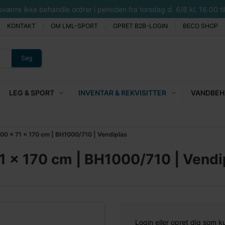
rre ikke behandle ordrer i perioden fra torsdag d. 6/8 kl. 16.00 til 
KONTAKT
OM LML-SPORT
OPRET B2B-LOGIN
BECO SHOP
Søg
LEG & SPORT
INVENTAR & REKVISITTER
VANDBEHA
0 x 71 x 170 cm | BH1000/710 | Vendiplas
 x 170 cm | BH1000/710 | Vendi
Login eller opret dig som k