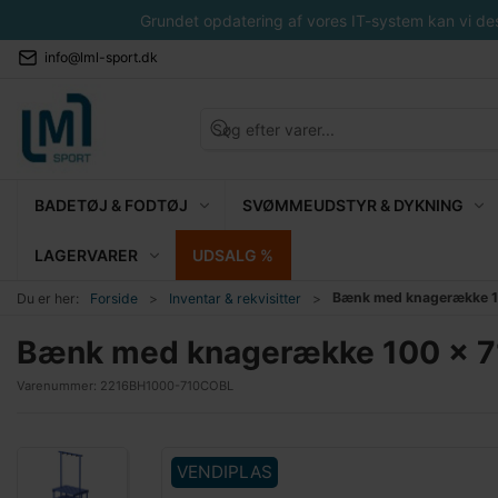
Grundet opdatering af vores IT-system kan vi desvæ
info@lml-sport.dk
BADETØJ & FODTØJ
SVØMMEUDSTYR & DYKNING
LAGERVARER
UDSALG %
Bænk med knagerække 10
Du er her:
Forside
Inventar & rekvisitter
Bænk med knagerække 100 x 71
Varenummer:
2216BH1000-710COBL
VENDIPLAS