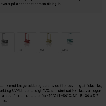
erst på siden for at oprette dit log-in.
Red
Gul
Aqua
ænk med knagerække og bundhylde til opbevaring af f.eks. sko,
dstærkt og UV-/klorbestandigt PVC, som stort set ikke kræver nogen
drum og tåler temperaturer fra -40°C til +80°C. Mål: B 100 x D 71
amle.