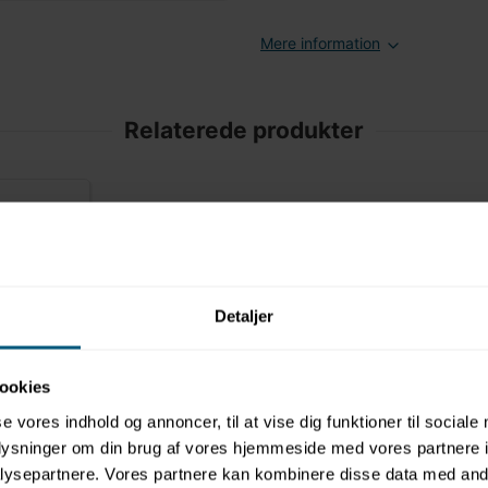
Mere information
Relaterede produkter
Detaljer
ookies
e 200 x
se vores indhold og annoncer, til at vise dig funktioner til sociale
/710 |
oplysninger om din brug af vores hjemmeside med vores partnere i
ysepartnere. Vores partnere kan kombinere disse data med andr