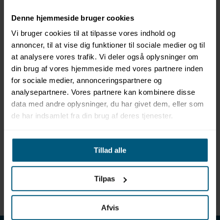
Denne hjemmeside bruger cookies
Vi bruger cookies til at tilpasse vores indhold og
annoncer, til at vise dig funktioner til sociale medier og til
Information
Specifikationer
at analysere vores trafik. Vi deler også oplysninger om
din brug af vores hjemmeside med vores partnere inden
Produktinformation
for sociale medier, annonceringspartnere og
analysepartnere. Vores partnere kan kombinere disse
Anker til undervandsrugby
data med andre oplysninger, du har givet dem, eller som
Rustfrit stål
de har indsamlet fra din brug af deres tjenester.
Special designet til undervandsrugby mål
Vigtigt for at sikre målets position under spillet
Sælges pr. enhed
Bemærk: UV-rugby mål og monteringsskruer sælges
Tillad alle
separat
Til komplet sæt skal bruges: Mål, anker og 2
Tilpas
monteringsskruer som alle sælges separat.
Afvis