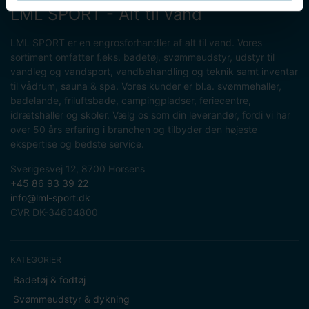
LML SPORT - Alt til vand
LML SPORT er en engrosforhandler af alt til vand. Vores
sortiment omfatter f.eks. badetøj, svømmeudstyr, udstyr til
vandleg og vandsport, vandbehandling og teknik samt inventar
til vådrum, sauna & spa. Vores kunder er bl.a. svømmehaller,
badelande, friluftsbade, campingpladser, feriecentre,
idrætshaller og skoler. Vælg os som din leverandør, fordi vi har
over 50 års erfaring i branchen og tilbyder den højeste
ekspertise og bedste service.
Sverigesvej 12, 8700 Horsens
+45 86 93 39 22
info@lml-sport.dk
CVR DK-34604800
KATEGORIER
Badetøj & fodtøj
Svømmeudstyr & dykning