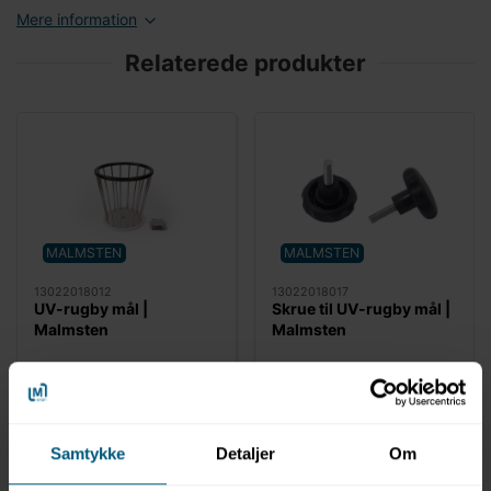
Mere information
Relaterede produkter
MALMSTEN
MALMSTEN
13022018012
13022018017
UV-rugby mål |
Skrue til UV-rugby mål |
Malmsten
Malmsten
Samtykke
Detaljer
Om