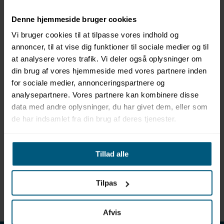
Denne hjemmeside bruger cookies
Vi bruger cookies til at tilpasse vores indhold og
annoncer, til at vise dig funktioner til sociale medier og til
at analysere vores trafik. Vi deler også oplysninger om
din brug af vores hjemmeside med vores partnere inden
Information
Specifikationer
Dokumenter
for sociale medier, annonceringspartnere og
analysepartnere. Vores partnere kan kombinere disse
data med andre oplysninger, du har givet dem, eller som
Aquaglide Figure 8
de har indsamlet fra din brug af deres tjenester.
Dimensioner: L 609 x B 323 x H 48 cm
Antal brugere (voksne/børn): 4/4
Tillad alle
Maksimal belastning: 363 kg
Minimumsdybde: 1,14 m
Sikkerhedsafstand: 3,00 m
Tilpas
Vægt: 44,00 kg
Afvis