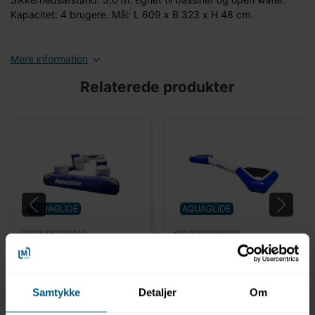
Kapacitet: 4 brugere. Mål: L 609 x B 323 x H 48 cm.
Mere information
Relaterede produkter
AQUAGLIDE
AQUAGLIDE
01075852201010
01075852196680
I-Hop 20 modul til
Foxtrot 20 modul til
vandpark | Aquaglide
vandpark | Aquaglide
Samtykke
Detaljer
Om