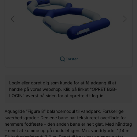
Forstør
Login eller opret dig som kunde for at få adgang til at
handle på vores webshop. Klik på linket "OPRET B2B-
LOGIN" øverst på siden for at oprette dit log-in.
Aquaglide ”Figure 8” balancemodul til vandpark. Forskellige
sværhedsgrader: Den ene bane har tekstureret overflade for
nemmere fodfæste – den anden bane er helt glat. Med håndtag
– nemt at komme op på modulet igen. Min. vanddybde: 1,14 m.
Sikkerhedsafstand: 3,0 m. Egnet til bassiner og open water.