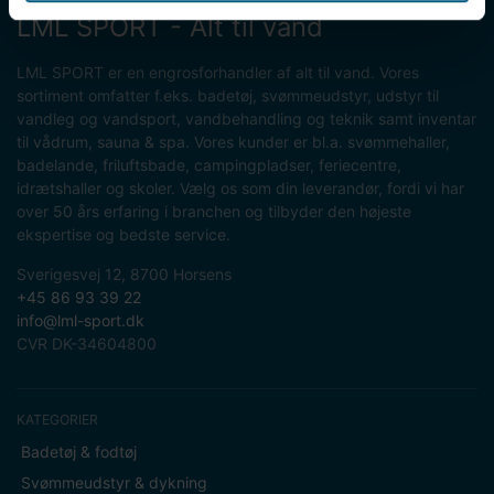
LML SPORT - Alt til vand
LML SPORT er en engrosforhandler af alt til vand. Vores
sortiment omfatter f.eks. badetøj, svømmeudstyr, udstyr til
vandleg og vandsport, vandbehandling og teknik samt inventar
til vådrum, sauna & spa. Vores kunder er bl.a. svømmehaller,
badelande, friluftsbade, campingpladser, feriecentre,
idrætshaller og skoler. Vælg os som din leverandør, fordi vi har
over 50 års erfaring i branchen og tilbyder den højeste
ekspertise og bedste service.
Sverigesvej 12, 8700 Horsens
+45 86 93 39 22
info@lml-sport.dk
CVR DK-34604800
KATEGORIER
Badetøj & fodtøj
Svømmeudstyr & dykning