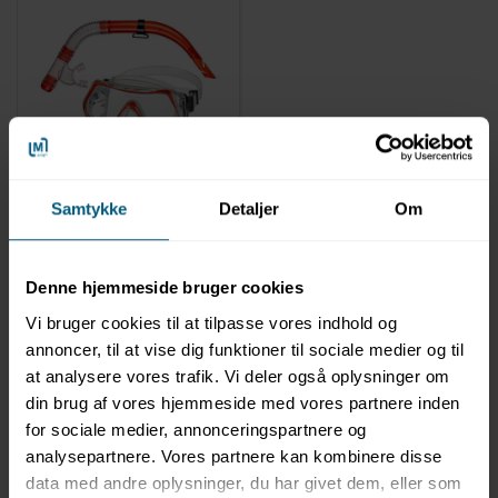
LAGERVARE
020499053
Snorkelsæt til børn og
Samtykke
Detaljer
Om
voksne | +12 år | Bibione
| Hærdet glas | BECO
Denne hjemmeside bruger cookies
Vi bruger cookies til at tilpasse vores indhold og
annoncer, til at vise dig funktioner til sociale medier og til
at analysere vores trafik. Vi deler også oplysninger om
din brug af vores hjemmeside med vores partnere inden
for sociale medier, annonceringspartnere og
analysepartnere. Vores partnere kan kombinere disse
data med andre oplysninger, du har givet dem, eller som
Information
Specifikationer