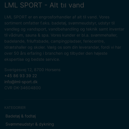
LML SPORT - Alt til vand
LML SPORT er en engrosforhandler af alt til vand. Vores
sortiment omfatter f.eks. badetøj, svømmeudstyr, udstyr til
vandleg og vandsport, vandbehandling og teknik samt inventar
til vådrum, sauna & spa. Vores kunder er bl.a. svømmehaller,
badelande, friluftsbade, campingpladser, feriecentre,
idrætshaller og skoler. Vælg os som din leverandør, fordi vi har
over 50 års erfaring i branchen og tilbyder den højeste
ekspertise og bedste service.
Sverigesvej 12, 8700 Horsens
+45 86 93 39 22
info@lml-sport.dk
CVR DK-34604800
KATEGORIER
Badetøj & fodtøj
Svømmeudstyr & dykning