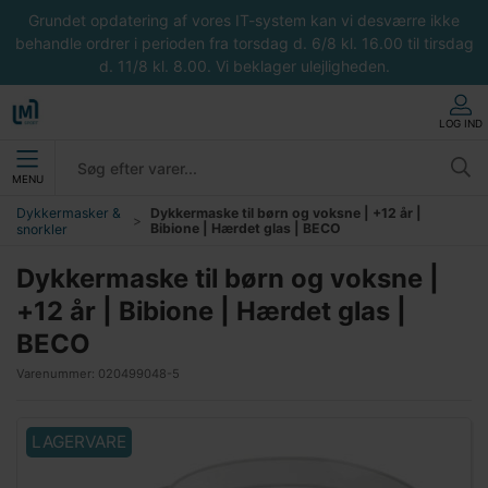
Grundet opdatering af vores IT-system kan vi desværre ikke
behandle ordrer i perioden fra torsdag d. 6/8 kl. 16.00 til tirsdag
d. 11/8 kl. 8.00. Vi beklager ulejligheden.
LOG IND
MENU
Dykkermasker &
Dykkermaske til børn og voksne | +12 år |
Bibione | Hærdet glas | BECO
snorkler
Dykkermaske til børn og voksne |
+12 år | Bibione | Hærdet glas |
BECO
Varenummer:
020499048-5
LAGERVARE