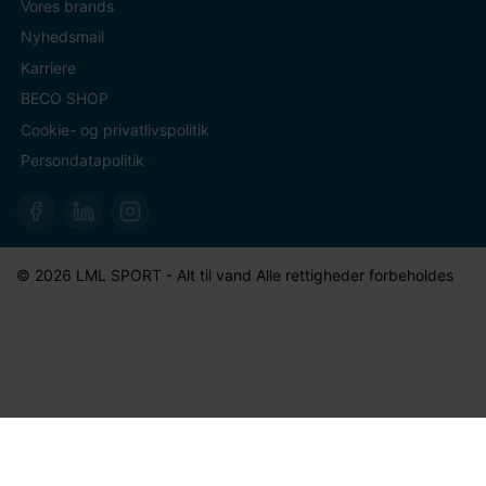
Vores brands
Nyhedsmail
Karriere
BECO SHOP
Cookie- og privatlivspolitik
Persondatapolitik
© 2026 LML SPORT - Alt til vand Alle rettigheder forbeholdes