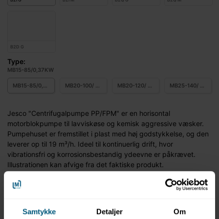
B2D G
Type:
MB15-85/0,37KW
MB15-85/0,37KW
MB20-100/ 1,1KW
MB20-120/ 1,5KW
MB25-140/ 2,2KW
Jesco "Centrifugalpumpe PP/FPM" er en horisontal
motorblokpumpe til lavviskøse og kemisk aggressive væsker.
Pumpehuset er fremstillet i plast med høj godstykkelse, og den
leverer op til 19 m³/h. Ideel til kontinuerlig drift, hvor
vibrationsfri og korrosionsbestandig ydeevne er påkrævet.
Illustrationen kan afvige fra det faktiske produkt.
Mere information
Samtykke
Detaljer
Om