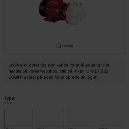
Forstør
Login eller opret dig som kunde for at få adgang til at
handle på vores webshop. Klik på linket "OPRET B2B-
LOGIN" øverst på siden for at oprette dit log-in.
Type:
B2I G
B2I G
B2I M
B2Q G
B2Q M