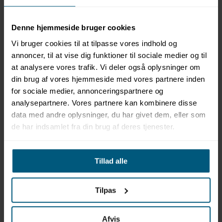
Information
Specifikationer
Denne hjemmeside bruger cookies
Produktinformation
Vi bruger cookies til at tilpasse vores indhold og
Jesco MB Kemisk Motorblok-centrifugalpumper
annoncer, til at vise dig funktioner til sociale medier og til
PP/FPM
at analysere vores trafik. Vi deler også oplysninger om
Robust og fleksibel løsning til aggressive væsker
din brug af vores hjemmeside med vores partnere inden
Fås i flere størrelser og ydelser
for sociale medier, annonceringspartnere og
Horisontal, 1-trins motorblokpumpe med direkte
analysepartnere. Vores partnere kan kombinere disse
kobling
data med andre oplysninger, du har givet dem, eller som
Kapacitet op til 19 m³/h
Spiralformet pumpehus i plast med høj godstykkelse
de har indsamlet fra din brug af deres tjenester.
Åben løber for optimal flow ved lav viskositet
Høj kemikalieresistens: egnet til syrer, baser og
opløsningsmidler
Tillad alle
Aksel i rustfrit stål med beskyttelseshylster
Forskellige akseltætningssystemer tilpasset mediet
Udvendige gevindtilslutninger (sug/tryk)
Tilpas
Lavt støjniveau og næsten vibrationsfri drift
Specialudførelser tilgængelige på forespørgsel
Afvis