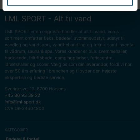
LML SPORT - Alt til vand
LML SPORT er en engrosforhandler af alt til vand. Vores
sortiment omfatter f.eks. badetøj, svømmeudstyr, udstyr til
vandleg og vandsport, vandbehandling og teknik samt inventar
til vådrum, sauna & spa. Vores kunder er bl.a. svømmehaller,
badelande, friluftsbade, campingpladser, feriecentre,
idrætshaller og skoler. Vælg os som din leverandør, fordi vi har
over 50 års erfaring i branchen og tilbyder den højeste
ekspertise og bedste service.
Sverigesvej 12, 8700 Horsens
+45 86 93 39 22
info@lml-sport.dk
CVR DK-34604800
KATEGORIER
Badetøj & fodtøj