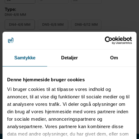
Type:
DN4-4/6 MM
DN4-4/6 MM
DN5-6/8 MM
DN6-6/12 MM
Jesco "Doseringsnippel | PVC" fås i flere størrelser, vælg
variant
Samtykke
Detaljer
Om
Mere information
Denne hjemmeside bruger cookies
Information
Specifikationer
Vi bruger cookies til at tilpasse vores indhold og
annoncer, til at vise dig funktioner til sociale medier og til
at analysere vores trafik. Vi deler også oplysninger om
Produktinformation
din brug af vores hjemmeside med vores partnere inden
Doseringsnippel PVC
for sociale medier, annonceringspartnere og
analysepartnere. Vores partnere kan kombinere disse
data med andre oplysninger, du har givet dem, eller som