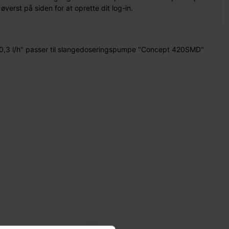
erst på siden for at oprette dit log-in.
 0,3 l/h" passer til slangedoseringspumpe "Concept 420SMD"