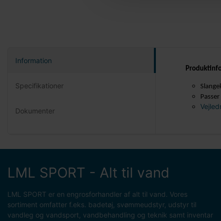
Information
Produktinf
Specifikationer
Slangek
Passer
Vejled
Dokumenter
LML SPORT - Alt til vand
LML SPORT er en engrosforhandler af alt til vand. Vores
sortiment omfatter f.eks. badetøj, svømmeudstyr, udstyr til
vandleg og vandsport, vandbehandling og teknik samt inventar