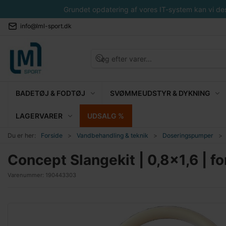
Grundet opdatering af vores IT-system kan vi desvæ
info@lml-sport.dk
BADETØJ & FODTØJ
SVØMMEUDSTYR & DYKNING
LAGERVARER
UDSALG %
Du er her:
Forside
Vandbehandling & teknik
Doseringspumper
Concept Slangekit | 0,8x1,6 | for
Varenummer:
190443303