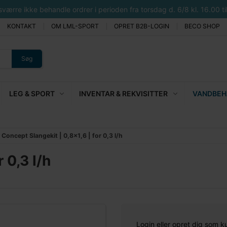
rre ikke behandle ordrer i perioden fra torsdag d. 6/8 kl. 16.00 til 
KONTAKT
OM LML-SPORT
OPRET B2B-LOGIN
BECO SHOP
Søg
LEG & SPORT
INVENTAR & REKVISITTER
VANDBEHA
Concept Slangekit | 0,8x1,6 | for 0,3 l/h
 0,3 l/h
Login eller opret dig som k