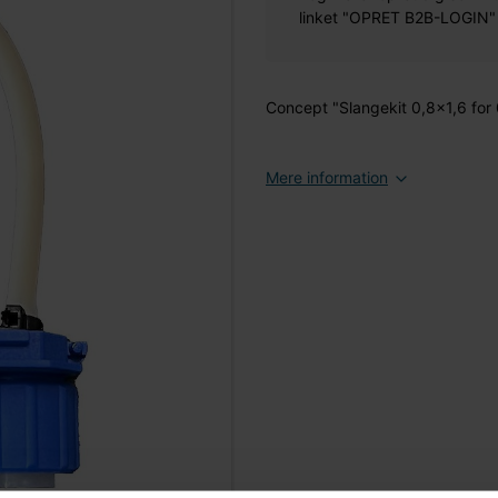
linket "OPRET B2B-LOGIN" øv
Concept "Slangekit 0,8x1,6 for
Mere information