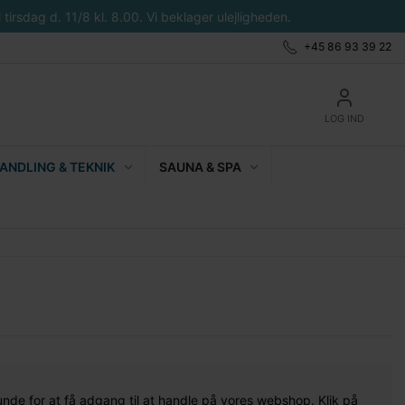
tirsdag d. 11/8 kl. 8.00. Vi beklager ulejligheden.
+45 86 93 39 22
LOG IND
NDLING & TEKNIK
SAUNA & SPA
unde for at få adgang til at handle på vores webshop. Klik på