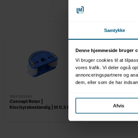
Samtykke
Denne hjemmeside bruger c
Vi bruger cookies til at tilpas
vores trafik. Vi deler også 
annonceringspartnere og anal
dem, eller som de har indsaml
19041002463
19041006449
Concept Rotor |
Slangedoseringspump
Afvis
Klor/syrebestandig | til 0,3 & 1,3
420SMD V.2 | Concep
l/t