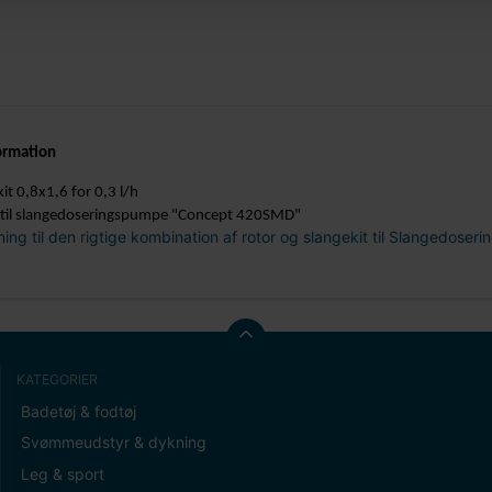
ormation
it 0,8x1,6 for 0,3 l/h
 til slangedoseringspumpe "Concept 420SMD"
ning til den rigtige kombination af rotor og slangekit til Slangedose
KATEGORIER
Badetøj & fodtøj
Svømmeudstyr & dykning
Leg & sport