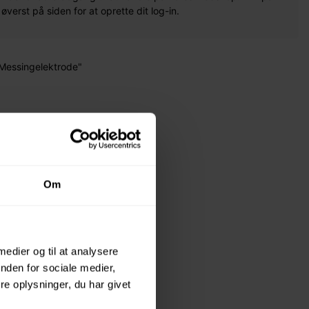
erst på siden for at oprette dit log-in.
 Messingelektrode"
Om
 medier og til at analysere
nden for sociale medier,
e oplysninger, du har givet