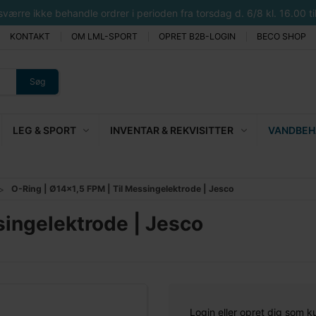
rre ikke behandle ordrer i perioden fra torsdag d. 6/8 kl. 16.00 til 
KONTAKT
OM LML-SPORT
OPRET B2B-LOGIN
BECO SHOP
Søg
LEG & SPORT
INVENTAR & REKVISITTER
VANDBEHA
O-Ring | Ø14x1,5 FPM | Til Messingelektrode | Jesco
singelektrode | Jesco
Login eller opret dig som k