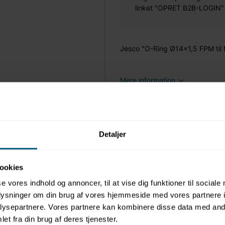
linket "OPRET B2B-LOGIN" øv
Jesco "O-Ring Ø14x1,5 FPM til
Mere information
Detaljer
ookies
se vores indhold og annoncer, til at vise dig funktioner til sociale
oplysninger om din brug af vores hjemmeside med vores partnere i
ysepartnere. Vores partnere kan kombinere disse data med andr
et fra din brug af deres tjenester.