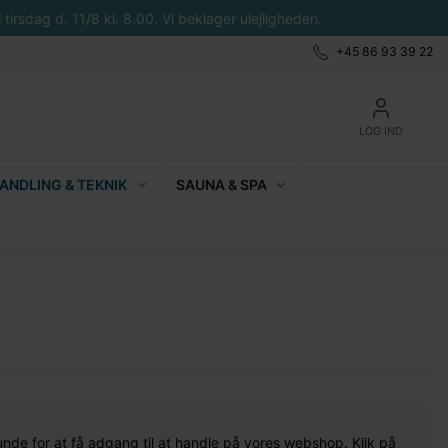
tirsdag d. 11/8 kl. 8.00. Vi beklager ulejligheden.
+45 86 93 39 22
LOG IND
NDLING & TEKNIK
SAUNA & SPA
unde for at få adgang til at handle på vores webshop. Klik på