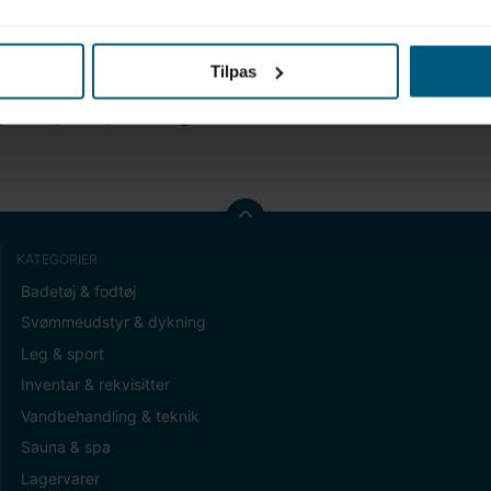
Tilpas
formation
 Ø14x1,5 FPM, til Messingelektrode
KATEGORIER
Badetøj & fodtøj
Svømmeudstyr & dykning
Leg & sport
Inventar & rekvisitter
Vandbehandling & teknik
Sauna & spa
Lagervarer