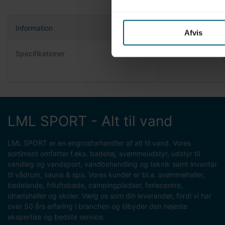
Information
Afvis
Produktin
Specifikationer
O-Ring
LML SPORT - Alt til vand
LML SPORT er en engrosforhandler af alt til vand. Vores
sortiment omfatter f.eks. badetøj, svømmeudstyr, udstyr til
vandleg og vandsport, vandbehandling og teknik samt inventar
til vådrum, sauna & spa. Vores kunder er bl.a. svømmehaller,
badelande, friluftsbade, campingpladser, feriecentre,
idrætshaller og skoler. Vælg os som din leverandør, fordi vi har
over 50 års erfaring i branchen og tilbyder den højeste
ekspertise og bedste service.