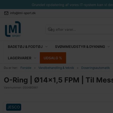
Grundet opdatering af vores IT-system kan vi desvæ
info@lml-sport.dk
BADETØJ & FODTØJ
SVØMMEUDSTYR & DYKNING
LAGERVARER
UDSALG %
Du er her:
Forside
Vandbehandling & teknik
Doseringsautomatik
O-Ring | Ø14x1,5 FPM | Til Mes
Varenummer:
050480961
JESCO