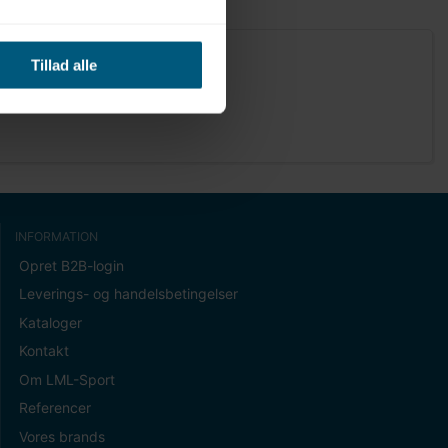
Tillad alle
INFORMATION
Opret B2B-login
Leverings- og handelsbetingelser
Kataloger
Kontakt
Om LML-Sport
Referencer
Vores brands