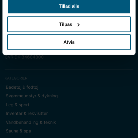
til vådrum, sauna & spa. Vores kunder er bl.a. svømmehaller,
Tillad alle
badelande, friluftsbade, campingpladser, feriecentre,
idrætshaller og skoler. Vælg os som din leverandør, fordi vi har
over 50 års erfaring i branchen og tilbyder den højeste
Tilpas
ekspertise og bedste service.
Sverigesvej 12, 8700 Horsens
Afvis
+45 86 93 39 22
info@lml-sport.dk
CVR DK-34604800
KATEGORIER
Badetøj & fodtøj
Svømmeudstyr & dykning
Leg & sport
Inventar & rekvisitter
Vandbehandling & teknik
Sauna & spa