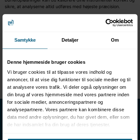
sikre, at analyserne altid udføres med højeste præcision.
Mere information
Samtykke
Detaljer
Om
Information
Specifikationer
Dokumenter
Denne hjemmeside bruger cookies
Produktinformation
Vi bruger cookies til at tilpasse vores indhold og
Buffer 250 ml. pH 10 doseringsflaske
annoncer, til at vise dig funktioner til sociale medier og til
Anvendes til pH kalibrering af elektroder
at analysere vores trafik. Vi deler også oplysninger om
din brug af vores hjemmeside med vores partnere inden
for sociale medier, annonceringspartnere og
LML SPORT - Alt til vand
analysepartnere. Vores partnere kan kombinere disse
data med andre oplysninger, du har givet dem, eller som
LML SPORT er en engrosforhandler af alt til vand. Vores
de har indsamlet fra din brug af deres tjenester.
sortiment omfatter f.eks. badetøj, svømmeudstyr, udstyr til
vandleg og vandsport, vandbehandling og teknik samt inventar