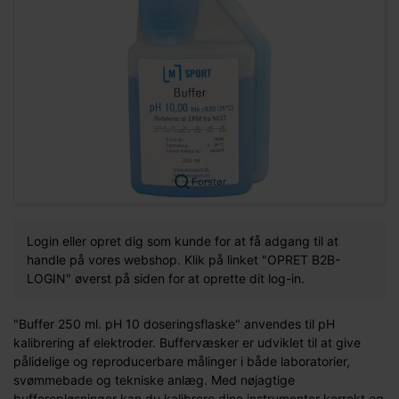
Forstør
Login eller opret dig som kunde for at få adgang til at
handle på vores webshop. Klik på linket "OPRET B2B-
LOGIN" øverst på siden for at oprette dit log-in.
"Buffer 250 ml. pH 10 doseringsflaske" anvendes til pH
kalibrering af elektroder. Buffervæsker er udviklet til at give
pålidelige og reproducerbare målinger i både laboratorier,
svømmebade og tekniske anlæg. Med nøjagtige
bufferopløsninger kan du kalibrere dine instrumenter korrekt og