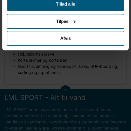
Produktinformation
Tillad alle
Mærke: BECO
Neoprendragt til mænd
Tilpas
Materiale: 3 mm CR-neopren
Farve: Sort/grå
UV-beskyttelse 50+
Afvis
Super behagelig, elastisk og blød neopren
Kraftig YKK-lynlås på ryggen
Høj, blød halskrave
Korte ærmer og korte ben
God til svømning og vandsport, f.eks. SUP-boarding,
surfing og aquafitness
LML SPORT - Alt til vand
LML SPORT er en engrosforhandler af alt til vand. Vores
sortiment omfatter f.eks. badetøj, svømmeudstyr, udstyr til
vandleg og vandsport, vandbehandling og teknik samt inventar
til vådrum, sauna & spa. Vores kunder er bl.a. svømmehaller,