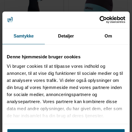
0204837
02047351
Neopdrendragt til
Neoprenhue til voksne |
Samtykke
Detaljer
Om
kvinder | BECO
BECO
Denne hjemmeside bruger cookies
Vi bruger cookies til at tilpasse vores indhold og
annoncer, til at vise dig funktioner til sociale medier og til
at analysere vores trafik. Vi deler også oplysninger om
din brug af vores hjemmeside med vores partnere inden
for sociale medier, annonceringspartnere og
analysepartnere. Vores partnere kan kombinere disse
data med andre oplysninger, du har givet dem, eller som
Information
Specifikationer
de har indsamlet fra din brug af deres tjenester.