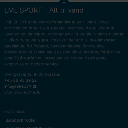
LML SPORT - Alt til vand
LML SPORT er en engrosforhandler af alt til vand. Vores
sortiment omfatter f.eks. badetøj, svømmeudstyr, udstyr til
vandleg og vandsport, vandbehandling og teknik samt inventar
til vådrum, sauna & spa. Vores kunder er bl.a. svømmehaller,
badelande, friluftsbade, campingpladser, feriecentre,
idrætshaller og skoler. Vælg os som din leverandør, fordi vi har
over 50 års erfaring i branchen og tilbyder den højeste
ekspertise og bedste service.
Sverigesvej 12, 8700 Horsens
+45 86 93 39 22
info@lml-sport.dk
CVR DK-34604800
KATEGORIER
Badetøj & fodtøj