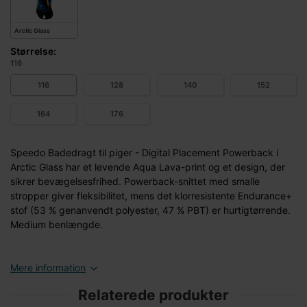
Arctic Glass
Størrelse:
116
116
128
140
152
164
176
Speedo Badedragt til piger - Digital Placement Powerback i
Arctic Glass har et levende Aqua Lava-print og et design, der
sikrer bevægelsesfrihed. Powerback-snittet med smalle
stropper giver fleksibilitet, mens det klorresistente Endurance+
stof (53 % genanvendt polyester, 47 % PBT) er hurtigtørrende.
Medium benlængde.
Mere information
Relaterede produkter