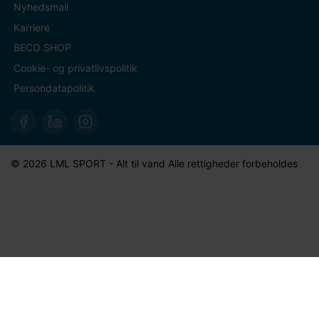
Nyhedsmail
Karriere
BECO SHOP
Cookie- og privatlivspolitik
Persondatapolitik
© 2026 LML SPORT - Alt til vand Alle rettigheder forbeholdes