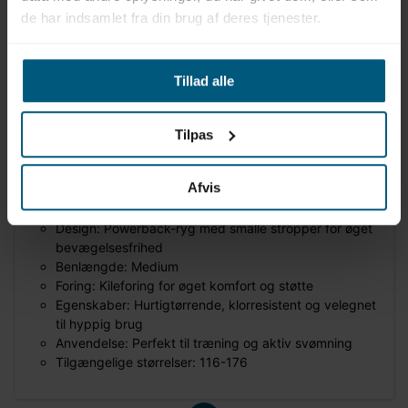
de har indsamlet fra din brug af deres tjenester.
Information
Specifikationer
Produktinformation
Tillad alle
Mærke: Speedo
Type: Girls Digital Placement Powerback
Tilpas
Farve: Arctic Glass med Aqua Lava-print
Materiale: 53 % genanvendt polyester, 47 % PBT
Afvis
Stof: Endurance+ (høj klorresistens, hurtigtørrende,
slidstærk)
Design: Powerback-ryg med smalle stropper for øget
bevægelsesfrihed
Benlængde: Medium
Foring: Kileforing for øget komfort og støtte
Egenskaber: Hurtigtørrende, klorresistent og velegnet
til hyppig brug
Anvendelse: Perfekt til træning og aktiv svømning
Tilgængelige størrelser: 116-176