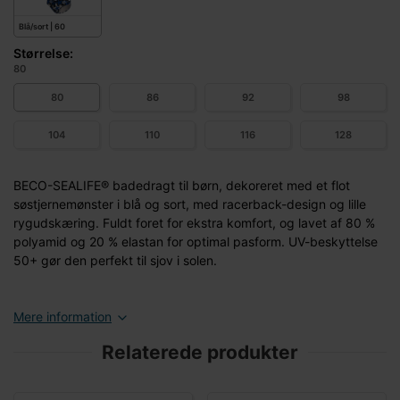
Blå/sort | 60
Størrelse:
80
80
86
92
98
104
110
116
128
BECO-SEALIFE® badedragt til børn, dekoreret med et flot
søstjernemønster i blå og sort, med racerback-design og lille
rygudskæring. Fuldt foret for ekstra komfort, og lavet af 80 %
polyamid og 20 % elastan for optimal pasform. UV-beskyttelse
50+ gør den perfekt til sjov i solen.
Mere information
Relaterede produkter