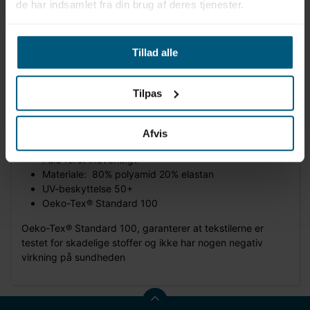
de har indsamlet fra din brug af deres tjenester.
Tillad alle
Produktinformation
Mærke: BECO
Sealife®
Tilpas
Kollektion: Starfish and Sharky "Racerback cut out"
Kategori: Kids Beco sealife
®
Badedragt
Afvis
Str. 80-128
Fuld foret indvendigt
Materiale: 80% polyamid 20% elastan
UV-beskyttelse 50+
Oeko-Tex® Standard 100
Oeko-Tex® Standard 100, garanterer at tekstilerne er
testet for skadelige stoffer og ikke har nogen negativ
virkning på sundheden