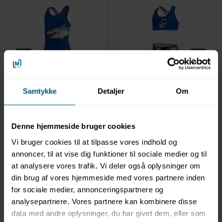
0204847
0204848
Badedragt til piger |
Bikini til piger | Starfish |
Samtykke
Detaljer
Om
Sharky | BECO Sealife®
BECO Sealife®
Denne hjemmeside bruger cookies
Vi bruger cookies til at tilpasse vores indhold og
annoncer, til at vise dig funktioner til sociale medier og til
at analysere vores trafik. Vi deler også oplysninger om
din brug af vores hjemmeside med vores partnere inden
for sociale medier, annonceringspartnere og
analysepartnere. Vores partnere kan kombinere disse
data med andre oplysninger, du har givet dem, eller som
Information
Specifikationer