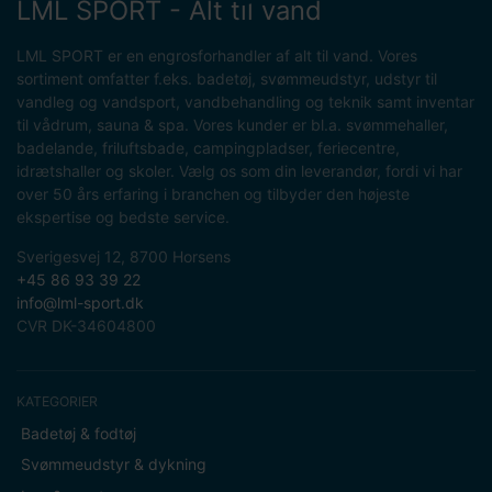
LML SPORT - Alt til vand
LML SPORT er en engrosforhandler af alt til vand. Vores
sortiment omfatter f.eks. badetøj, svømmeudstyr, udstyr til
vandleg og vandsport, vandbehandling og teknik samt inventar
til vådrum, sauna & spa. Vores kunder er bl.a. svømmehaller,
badelande, friluftsbade, campingpladser, feriecentre,
idrætshaller og skoler. Vælg os som din leverandør, fordi vi har
over 50 års erfaring i branchen og tilbyder den højeste
ekspertise og bedste service.
Sverigesvej 12, 8700 Horsens
+45 86 93 39 22
info@lml-sport.dk
CVR DK-34604800
KATEGORIER
Badetøj & fodtøj
Svømmeudstyr & dykning