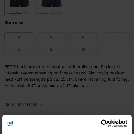
Orange/sort | 30
Marine/turkis | 766
Størrelse:
4
4
5
6
7
8
9
10
BECO badebukser med kontraststriber til mænd. Perfekte til
intensiv svømmetræning og fitness i vand. Almindelig pasform
med kort benlængde på ca. 25 cm. Snøre i taljen og fuld foring.
Fremstillet i 80% polyamid og 20% elastan.
Mere information
Information
Specifikationer