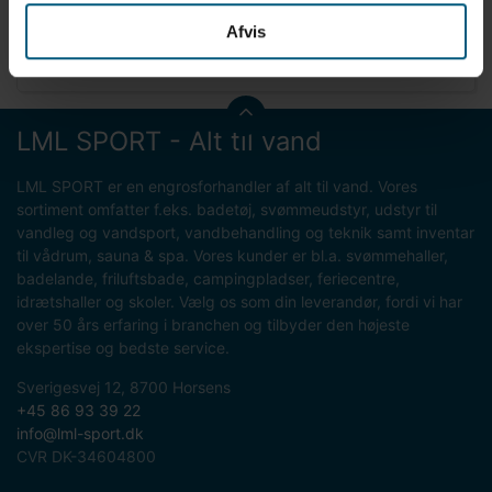
8 = XL
9 = 2XL
Afvis
10 = 3XL
LML SPORT - Alt til vand
LML SPORT er en engrosforhandler af alt til vand. Vores
sortiment omfatter f.eks. badetøj, svømmeudstyr, udstyr til
vandleg og vandsport, vandbehandling og teknik samt inventar
til vådrum, sauna & spa. Vores kunder er bl.a. svømmehaller,
badelande, friluftsbade, campingpladser, feriecentre,
idrætshaller og skoler. Vælg os som din leverandør, fordi vi har
over 50 års erfaring i branchen og tilbyder den højeste
ekspertise og bedste service.
Sverigesvej 12, 8700 Horsens
+45 86 93 39 22
info@lml-sport.dk
CVR DK-34604800