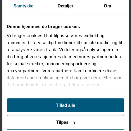
Samtykke
Detaljer
Om
Produktinformation
Mærke: BECO
Kategori: Men Performance
Denne hjemmeside bruger cookies
Badebukser med snøre i taljen
Fuld foring
Vi bruger cookies til at tilpasse vores indhold og
Regular fit
annoncer, til at vise dig funktioner til sociale medier og til
Str. 4-10 = XS-3XL
at analysere vores trafik. Vi deler også oplysninger om
Materiale: 80% polyamid 20% elastan
din brug af vores hjemmeside med vores partnere inden
Oeko-Tex® Standard 100
for sociale medier, annonceringspartnere og
Oeko-Tex® Standard 100, garanterer at tekstilerne er
analysepartnere. Vores partnere kan kombinere disse
testet for skadelige stoffer og ikke har nogen negativ
data med andre oplysninger, du har givet dem, eller som
virkning på sundheden.
de har indsamlet fra din brug af deres tjenester.
Størrelsesvejledning
Tillad alle
4 = XS
5 = S
Tilpas
6 = M
7 = L