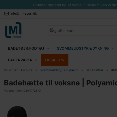
Grundet opdatering af vores IT-system kan vi desvæ
info@lml-sport.dk
BADETØJ & FODTØJ
SVØMMEUDSTYR & DYKNING
LAGERVARER
UDSALG %
Bad
Du er her:
Forside
Svømmeudstyr & dykning
Badehætter
Badehætte til voksne | Polyami
Varenummer:
02047728-0