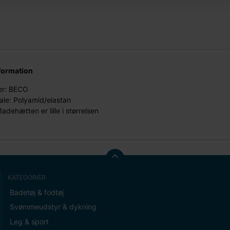
formation
r: BECO
ale: Polyamid/elastan
adehætten er lille i størrelsen
KATEGORIER
Badetøj & fodtøj
Svømmeudstyr & dykning
Leg & sport