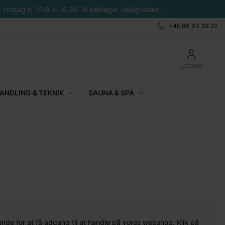
tirsdag d. 11/8 kl. 8.00. Vi beklager ulejligheden.
+45 86 93 39 22
LOG IND
NDLING & TEKNIK
SAUNA & SPA
unde for at få adgang til at handle på vores webshop. Klik på