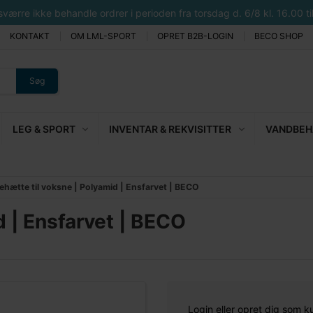
rre ikke behandle ordrer i perioden fra torsdag d. 6/8 kl. 16.00 til 
KONTAKT
OM LML-SPORT
OPRET B2B-LOGIN
BECO SHOP
Søg
LEG & SPORT
INVENTAR & REKVISITTER
VANDBEHA
ehætte til voksne | Polyamid | Ensfarvet | BECO
d | Ensfarvet | BECO
Login eller opret dig som k