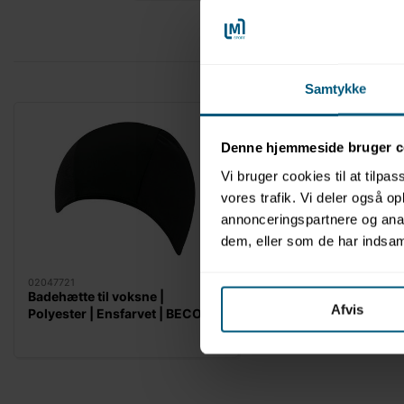
Samtykke
Denne hjemmeside bruger c
Vi bruger cookies til at tilpas
vores trafik. Vi deler også 
annonceringspartnere og anal
dem, eller som de har indsaml
02047721
Badehætte til voksne |
Afvis
Polyester | Ensfarvet | BECO