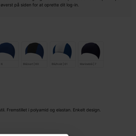
erst på siden for at oprette dit log-in.
| 6
Blå/sort | 60
Blå/hvid | 61
Marineblå | 7
il. Fremstillet i polyamid og elastan. Enkelt design.