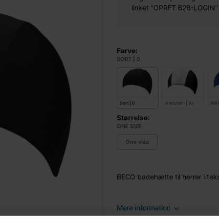
linket "OPRET B2B-LOGIN" øv
Farve:
SORT | 0
Sort | 0
Hvid/sort | 10
Blå 
Størrelse:
ONE SIZE
One size
BECO badehætte til herrer i tekst
Mere information