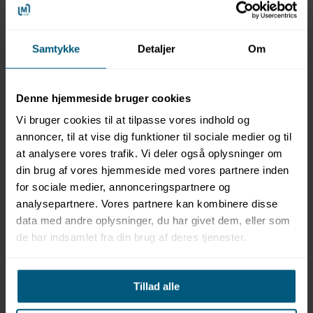
Samtykke
Detaljer
Om
Denne hjemmeside bruger cookies
Vi bruger cookies til at tilpasse vores indhold og
02047399
02047345
annoncer, til at vise dig funktioner til sociale medier og til
Badehætte til børn |
Badehætte til børn |
at analysere vores trafik. Vi deler også oplysninger om
Silikone | Ensfarvet |
Latex | Ensfarvet | BECO
BECO
din brug af vores hjemmeside med vores partnere inden
for sociale medier, annonceringspartnere og
analysepartnere. Vores partnere kan kombinere disse
data med andre oplysninger, du har givet dem, eller som
de har indsamlet fra din brug af deres tjenester.
Tillad alle