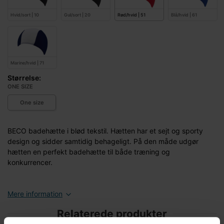
Hvid/sort | 10
Gul/sort | 20
Rød/hvid | 51
Blå/hvid | 61
Marine/hvid | 71
Størrelse:
ONE SIZE
One size
BECO badehætte i blød tekstil. Hætten har et sejt og sporty
design og sidder samtidig behageligt. På den måde udgør
hætten en perfekt badehætte til både træning og
konkurrencer.
Mere information
Relaterede produkter