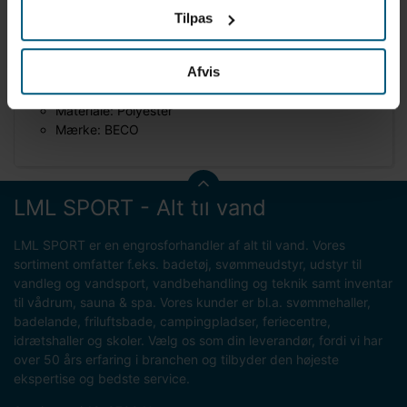
Information
Specifikationer
Tilpas
Afvis
Produktinformation
Materiale: Polyester
Mærke: BECO
LML SPORT - Alt til vand
LML SPORT er en engrosforhandler af alt til vand. Vores
sortiment omfatter f.eks. badetøj, svømmeudstyr, udstyr til
vandleg og vandsport, vandbehandling og teknik samt inventar
til vådrum, sauna & spa. Vores kunder er bl.a. svømmehaller,
badelande, friluftsbade, campingpladser, feriecentre,
idrætshaller og skoler. Vælg os som din leverandør, fordi vi har
over 50 års erfaring i branchen og tilbyder den højeste
ekspertise og bedste service.