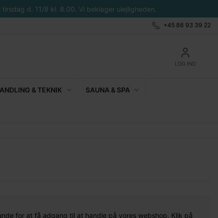
tirsdag d. 11/8 kl. 8.00. Vi beklager ulejligheden.
+45 86 93 39 22
LOG IND
NDLING & TEKNIK
SAUNA & SPA
unde for at få adgang til at handle på vores webshop. Klik på