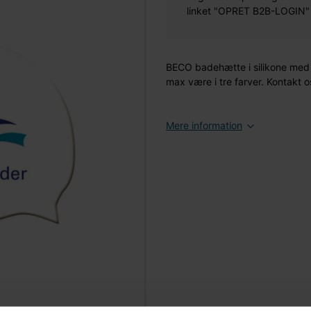
linket "OPRET B2B-LOGIN" øv
BECO badehætte i silikone med e
max være i tre farver. Kontakt o
Mere information