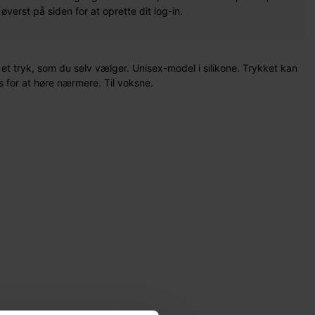
erst på siden for at oprette dit log-in.
t tryk, som du selv vælger. Unisex-model i silikone. Trykket kan
s for at høre nærmere. Til voksne.