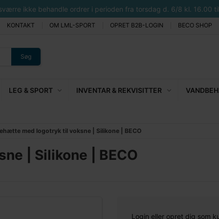
rre ikke behandle ordrer i perioden fra torsdag d. 6/8 kl. 16.00 til 
KONTAKT
OM LML-SPORT
OPRET B2B-LOGIN
BECO SHOP
Søg
LEG & SPORT
INVENTAR & REKVISITTER
VANDBEHA
ehætte med logotryk til voksne | Silikone | BECO
sne | Silikone | BECO
Login eller opret dig som k