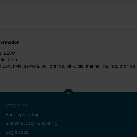
formation
: BECO
ale: Silikone
: Sort, hvid, sølvgrå, gul, orange, pink, blå, marine, lilla, rød, grøn og
KATEGORIER
Badetøj & fodtøj
Svømmeudstyr & dykning
Leg & sport