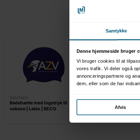
Samtykke
Denne hjemmeside bruger c
Vi bruger cookies til at tilpas
vores trafik. Vi deler også 
annonceringspartnere og anal
dem, eller som de har indsaml
020473441
Badehætte med logotryk til
Afvis
voksne | Latex | BECO