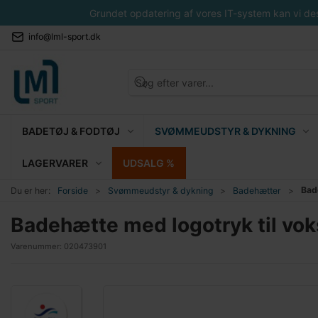
Grundet opdatering af vores IT-system kan vi desvæ
info@lml-sport.dk
BADETØJ & FODTØJ
SVØMMEUDSTYR & DYKNING
LAGERVARER
UDSALG %
Bad
Du er her:
Forside
Svømmeudstyr & dykning
Badehætter
Badehætte med logotryk til vok
Varenummer:
020473901