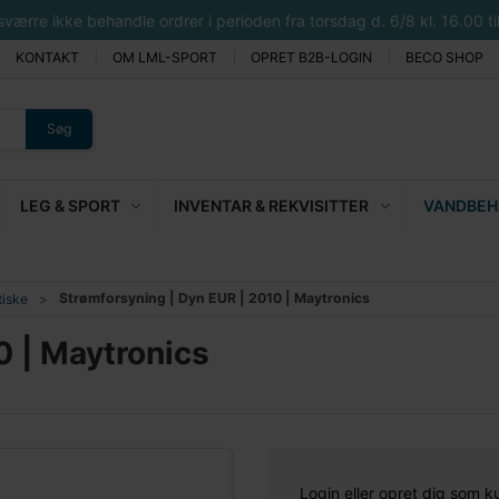
rre ikke behandle ordrer i perioden fra torsdag d. 6/8 kl. 16.00 til 
KONTAKT
OM LML-SPORT
OPRET B2B-LOGIN
BECO SHOP
Søg
LEG & SPORT
INVENTAR & REKVISITTER
VANDBEHA
Strømforsyning | Dyn EUR | 2010 | Maytronics
iske
0 | Maytronics
Login eller opret dig som k