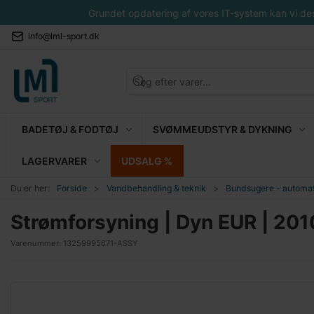
Grundet opdatering af vores IT-system kan vi desvæ
info@lml-sport.dk
BADETØJ & FODTØJ
SVØMMEUDSTYR & DYKNING
LAGERVARER
UDSALG %
Du er her:
Forside
Vandbehandling & teknik
Bundsugere - automat
Strømforsyning | Dyn EUR | 201
Varenummer:
13259995671-ASSY