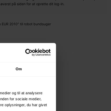
erst på siden for at oprette dit log-in.
 EUR 2010" til robot bundsuger
Om
 medier og til at analysere
nden for sociale medier,
e oplysninger, du har givet