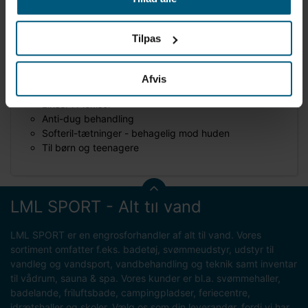
Produktinformation
Tilpas
Mærke: AquaLung
Model: Mix
Varenummer: 0117MS556
Afvis
Dykkermaske til børn og unge
Linser i Plexisol
Anti-dug behandling
Softeril-tætninger - behagelig mod huden
Til børn og teenagere
LML SPORT - Alt til vand
LML SPORT er en engrosforhandler af alt til vand. Vores
sortiment omfatter f.eks. badetøj, svømmeudstyr, udstyr til
vandleg og vandsport, vandbehandling og teknik samt inventar
til vådrum, sauna & spa. Vores kunder er bl.a. svømmehaller,
badelande, friluftsbade, campingpladser, feriecentre,
idrætshaller og skoler. Vælg os som din leverandør, fordi vi har