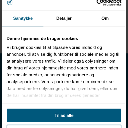
Produktinformation
Samtykke
Detaljer
Om
Mærke: Hydrorider
Model: Sædebetræk
Varenummer: 08180209
Denne hjemmeside bruger cookies
Vi bruger cookies til at tilpasse vores indhold og
annoncer, til at vise dig funktioner til sociale medier og til
LML SPORT - Alt til vand
at analysere vores trafik. Vi deler også oplysninger om
din brug af vores hjemmeside med vores partnere inden
LML SPORT er en engrosforhandler af alt til vand. Vores
for sociale medier, annonceringspartnere og
sortiment omfatter f.eks. badetøj, svømmeudstyr, udstyr til
analysepartnere. Vores partnere kan kombinere disse
vandleg og vandsport, vandbehandling og teknik samt inventar
data med andre oplysninger, du har givet dem, eller som
til vådrum, sauna & spa. Vores kunder er bl.a. svømmehaller,
de har indsamlet fra din brug af deres tjenester.
badelande, friluftsbade, campingpladser, feriecentre,
idrætshaller og skoler. Vælg os som din leverandør, fordi vi har
over 50 års erfaring i branchen og tilbyder den højeste
Tillad alle
ekspertise og bedste service.
Sverigesvej 12, 8700 Horsens