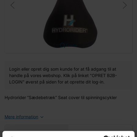
Forstør
Login eller opret dig som kunde for at få adgang til at
handle på vores webshop. Klik på linket "OPRET B2B-
LOGIN" øverst på siden for at oprette dit log-in.
Hydrorider ”Sædebetræk” Seat cover til spinningscykler
Mere information
Information
Specifikationer