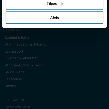
+45 86 93 39 22
Tilpas
info@lml-sport.dk
CVR DK-34604800
Afvis
KATEGORIER
Badetøj & fodtøj
Svømmeudstyr & dykning
Leg & sport
Inventar & rekvisitter
Vandbehandling & teknik
Sauna & spa
Lagervarer
Udsalg
INFORMATION
Opret B2B-login